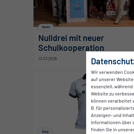
Verein
Nulldrei mit neuer
Schulkooperation
Datenschut
13.07.2026
Wir verwenden Cook
auf unserer Website.
essenziell, während 
Website zu verbess
können verarbeitet w
B. für personalisier
Anzeigen- und Inha
Informationen über 
finden Sie in unsere
Shop