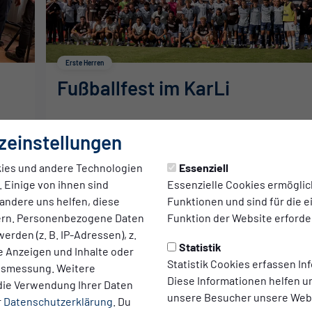
Erste Herren
Fußballfest im KarLi
zeinstellungen
12.07.2026
ies und andere Technologien
Essenziell
 Einige von ihnen sind
Essenzielle Cookies ermögli
andere uns helfen, diese
Funktionen und sind für die 
ern. Personenbezogene Daten
Funktion der Website erforder
erden (z. B. IP-Adressen), z.
Statistik
te Anzeigen und Inhalte oder
Statistik Cookies erfassen I
ltsmessung. Weitere
Diese Informationen helfen u
die Verwendung Ihrer Daten
unsere Besucher unsere Webs
r
Datenschutzerklärung
. Du
Shop