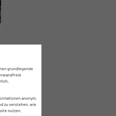
chen grundlegende
einwandfreie
lich.
nformationen anonym.
nd zu verstehen, wie
ite nutzen.