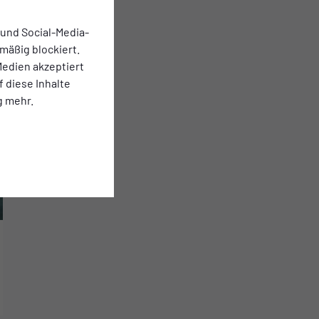
 und Social-Media-
mäßig blockiert.
edien akzeptiert
f diese Inhalte
g mehr.