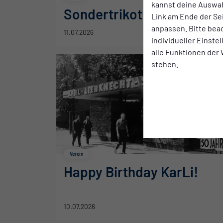
kannst deine Auswah
Sondertrikot 03 x St. Paul
Link am Ende der Se
anpassen. Bitte bea
11.07.2026
individueller Einste
alle Funktionen der
stehen.
Verein
Happy Birthday KarLi!
10.07.2026