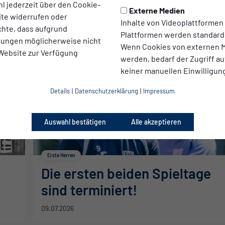
l jederzeit über den Cookie-
Externe Medien
i
Sondershirt St. Pauli
ite widerrufen oder
Inhalte von Videoplattformen
chte, dass aufgrund
10.07.2026
Plattformen werden standard
llungen möglicherweise nicht
Wenn Cookies von externen M
 Website zur Verfügung
werden, bedarf der Zugriff au
keiner manuellen Einwilligun
Details
|
Datenschutzerklärung
|
Impressum
Auswahl bestätigen
Alle akzeptieren
Erste Herren
Die ersten beiden Spieltage
sind terminiert!
09.07.2026