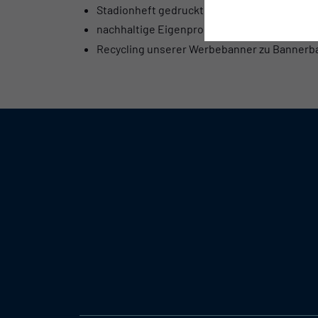
Stadionheft gedruckt auf Rasenpapier (Co-P
nachhaltige Eigenproduktionen von Textilien
Recycling unserer Werbebanner zu Bannerbag