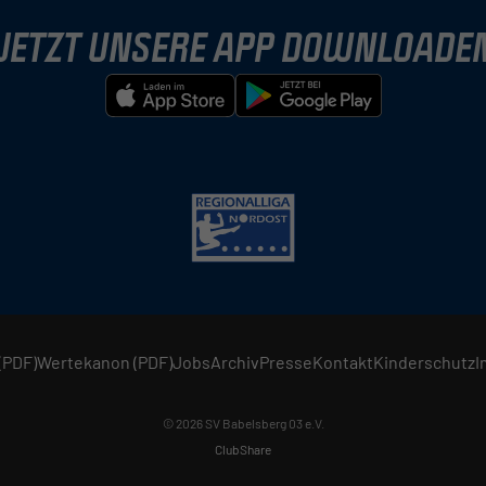
JETZT UNSERE APP DOWNLOADE
(PDF)
Wertekanon (PDF)
Jobs
Archiv
Presse
Kontakt
Kinderschutz
I
© 2026 SV Babelsberg 03 e.V.
ClubShare