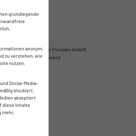
chen grundlegende
einwandfreie
lich.
nformationen anonym.
t der Energie und Wasser Potsdam GmbH)
nd zu verstehen, wie
gie und Wasser Potsdam GmbH)
ite nutzen.
chtschneider)
 und Social-Media-
mäßig blockiert.
edien akzeptiert
f diese Inhalte
g mehr.
atly)
)