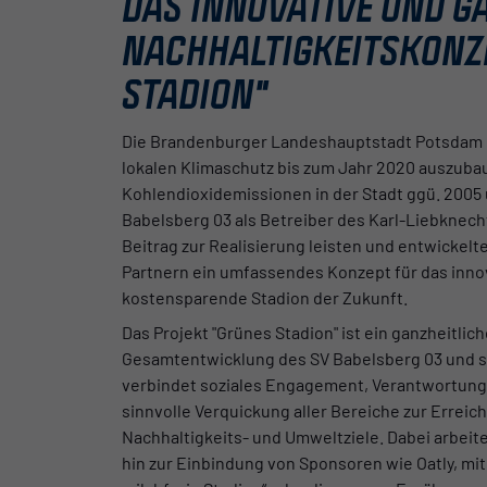
DAS INNOVATIVE UND G
NACHHALTIGKEITSKONZ
STADION"
Die Brandenburger Landeshauptstadt Potsdam ha
lokalen Klimaschutz bis zum Jahr 2020 auszuba
Kohlendioxidemissionen in der Stadt ggü. 2005
Babelsberg 03 als Betreiber des Karl-Liebknec
Beitrag zur Realisierung leisten und entwickel
Partnern ein umfassendes Konzept für das innov
kostensparende Stadion der Zukunft.
Das Projekt "Grünes Stadion" ist ein ganzheitlic
Gesamtentwicklung des SV Babelsberg 03 und se
verbindet soziales Engagement, Verantwortung
sinnvolle Verquickung aller Bereiche zur Erreic
Nachhaltigkeits- und Umweltziele. Dabei arbeitet
hin zur Einbindung von Sponsoren wie Oatly, mit