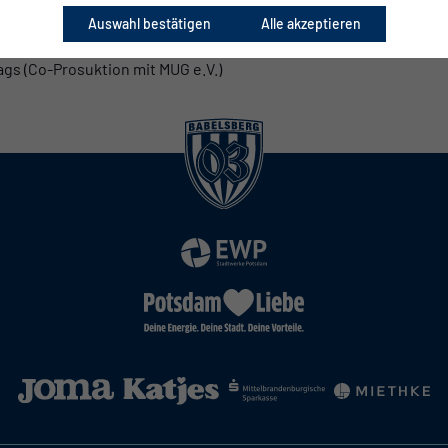
roduktion mit MBE Babelsberg)
Auswahl bestätigen
Alle akzeptieren
 für das Merchandising (Co-Produktion mit Siebdruckwerkstatt S
s (Co-Prosuktion mit MUG e.V.)