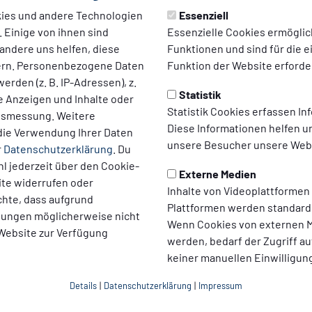
ies und andere Technologien
Essenziell
 Einige von ihnen sind
Essenzielle Cookies ermögli
andere uns helfen, diese
Funktionen und sind für die 
l
ern. Personenbezogene Daten
Funktion der Website erforder
ROJEKTE
erden (z. B. IP-Adressen), z.
Statistik
te Anzeigen und Inhalte oder
Statistik Cookies erfassen I
xes der Geschäftsstelle und Block O (Gemeinschaftsprojekt mi
ltsmessung. Weitere
Diese Informationen helfen u
die Verwendung Ihrer Daten
 für zwei Elektrofahrzeuge (Gemeinschaftsprojekt mit der Ener
unsere Besucher unsere Webs
r
Datenschutzerklärung
. Du
weise im Hauptgebäude auf LED
l jederzeit über den Cookie-
 60 Fahrräder (Co-Produktion mit der „Fahrradgarderobe“)
Externe Medien
ite widerrufen oder
(Partnerschaft mit dem Autohaus Sternagel und Automobile Scha
Inhalte von Videoplattformen
chte, dass aufgrund
Plattformen werden standard
(Partnerschaft mit Nextbike)
llungen möglicherweise nicht
Wenn Cookies von externen M
mit Oatly)
 Website zur Verfügung
werden, bedarf der Zugriff au
united)
keiner manuellen Einwilligun
Leistungssportlern (1. Mannschaft) (Gemeinschaftsprojekt mit O
dion
Details
|
Datenschutzerklärung
|
Impressum
stswiesen im Verkauf zu Heimspielen (Partnerschaft mit Ostmost