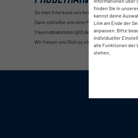
Informationen über 
finden Sie in unsere
Du hast Interesse uns kennenzulernen?
kannst deine Auswah
Dann schreibe uns eine Mail an:
Link am Ende der Se
anpassen. Bitte bea
frauen@babelsberg03.de
individueller Einste
Wir freuen uns Dich zu einem Probetraining beg
alle Funktionen der
stehen.