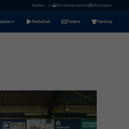
03 in leichter Sprache
03 in English
sleben
Mediathek
Tickets
Fanshop