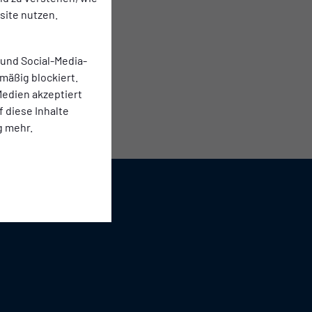
ite nutzen.
 und Social-Media-
mäßig blockiert.
edien akzeptiert
f diese Inhalte
g mehr.