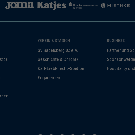
VEREIN & STADION
BUSINESS
SV Babelsberg 03 e.V.
Partner und S
U23)
Geschichte & Chronik
Sponsor werd
Karl-Liebknecht-Stadion
Hospitality un
en
Engagement
innen