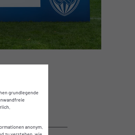
chen grundlegende
einwandfreie
lich.
nformationen anonym.
nd zu verstehen, wie