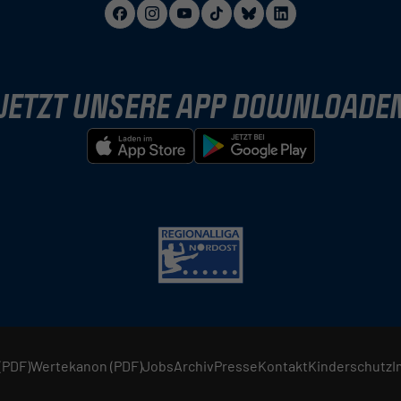
JETZT UNSERE APP DOWNLOADE
(PDF)
Wertekanon (PDF)
Jobs
Archiv
Presse
Kontakt
Kinderschutz
I