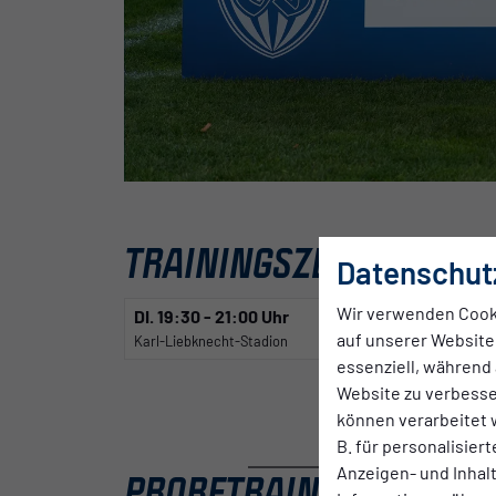
TRAININGSZEITEN
Datenschut
Wir verwenden Cook
DI.
19:30 - 21:00 Uhr
DO.
19:30 - 21:
auf unserer Website.
Karl-Liebknecht-Stadion
Karl-Liebknecht-St
essenziell, während 
Website zu verbess
können verarbeitet w
B. für personalisier
Anzeigen- und Inha
PROBETRAINING