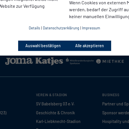
Wenn Cookies von externen M
 Website zur Verfügung
werden, bedarf der Zugriff au
keiner manuellen Einwilligun
Details
|
Datenschutzerklärung
|
Impressum
Auswahl bestätigen
Alle akzeptieren
VEREIN & STADION
BUSINESS
SV Babelsberg 03 e.V.
Partner und S
U23)
Geschichte & Chronik
Sponsor werd
Karl-Liebknecht-Stadion
Hospitality un