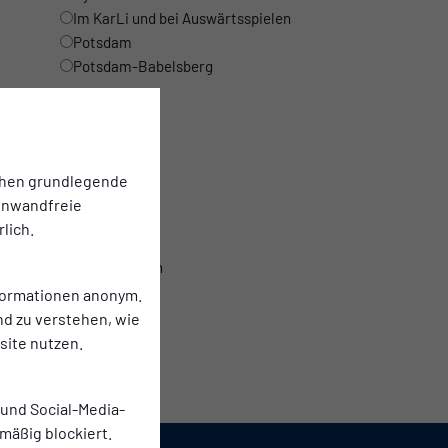
Im KarLi und bei Auswärtsspielen
Potsdam
Potsdam-Babelsberg
Stellentyp
chen grundlegende
einwandfreie
Praktikum
lich.
Aushilfe
Ehrenamtlich
nformationen anonym.
nd zu verstehen, wie
ite nutzen.
 und Social-Media-
mäßig blockiert.