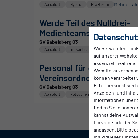
Mehr erfah
Ab sofort
Hybrid
Praktikum
Werde Teil des Nulldrei-
Medienteams
Datenschut
SV Babelsberg 03
Wir verwenden Cook
Ab sofort
Im KarLi und bei Auswärtsspielen
auf unserer Website.
essenziell, während 
Personal für den Bereich
Website zu verbess
Vereinsordner
können verarbeitet w
B. für personalisier
SV Babelsberg 03
Anzeigen- und Inha
Ab sofort
Potsdam-Babelsberg
Aushilfe
Informationen über 
finden Sie in unsere
kannst deine Auswah
Link am Ende der Se
anpassen. Bitte bea
individueller Einste