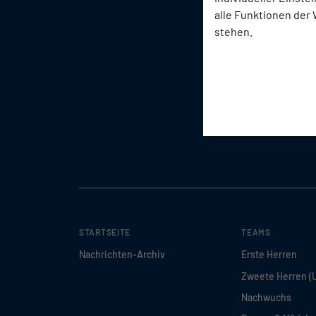
alle Funktionen der
stehen.
STARTSEITE
TEAMS
Nachrichten-Archiv
Erste Herren
Zweete Herren (
Nachwuchs