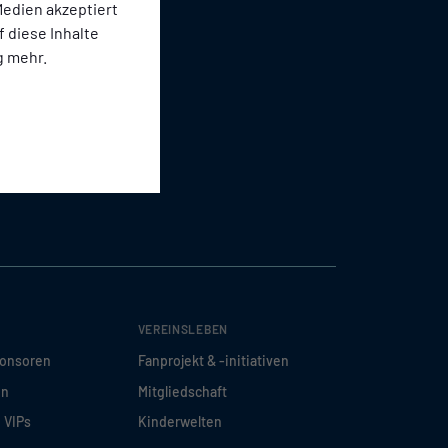
edien akzeptiert
f diese Inhalte
g mehr.
VEREINSLEBEN
ponsoren
Fanprojekt & -initiativen
en
Mitgliedschaft
d VIPs
Kinderwelten