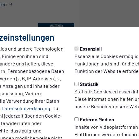
ren
zeinstellungen
ies und andere Technologien
Essenziell
Mehr erfahren
Ehrenamtlich
 Einige von ihnen sind
Essenzielle Cookies ermögli
andere uns helfen, diese
Funktionen und sind für die 
ern. Personenbezogene Daten
Funktion der Website erforder
erden (z. B. IP-Adressen), z.
Statistik
te Anzeigen und Inhalte oder
Statistik Cookies erfassen I
ltsmessung. Weitere
Mehr erfahren
Diese Informationen helfen u
die Verwendung Ihrer Daten
unsere Besucher unsere Webs
r
Datenschutzerklärung
. Du
l jederzeit über den Cookie-
Externe Medien
ite widerrufen oder
Inhalte von Videoplattformen
chte, dass aufgrund
Plattformen werden standard
llungen möglicherweise nicht