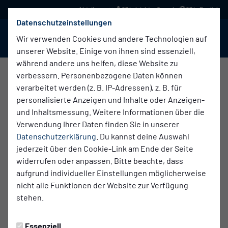
03 in leichter Sprache
03 in English
Datenschutzeinstellungen
BABELSBERG 03
Menü
Wir verwenden Cookies und andere Technologien auf
unserer Website. Einige von ihnen sind essenziell,
während andere uns helfen, diese Website zu
verbessern. Personenbezogene Daten können
WERDE SCHIEDSRICHTER*IN BEIM SV
verarbeitet werden (z. B. IP-Adressen), z. B. für
BABELSBERG 03!
personalisierte Anzeigen und Inhalte oder Anzeigen-
und Inhaltsmessung. Weitere Informationen über die
Die Schiedsrichter*innen-Abteilung des SV Babelsberg 03
Verwendung Ihrer Daten finden Sie in unserer
stellt eine Schlüsselfunktion für den Verein und den Sport
Datenschutzerklärung
. Du kannst deine Auswahl
im Gesamten dar, denn ohne Schiedsrichter*innen kein
jederzeit über den Cookie-Link am Ende der Seite
Spiel. Als Unparteiische*r führst du beide Teams durch die
widerrufen oder anpassen. Bitte beachte, dass
90 Minuten Fußball, lernst Spielsituationen, die Emotionen
aufgrund individueller Einstellungen möglicherweise
und Reaktionen der Akteure in kürzester Zeit
nicht alle Funktionen der Website zur Verfügung
einzuschätzen, zu bewerten, Entscheidungen zu treffen
stehen.
und diese später zu vertreten. Als Schiedsrichter*in beim
SV Babelsberg 03 bist du Teil eines jungen, dynamischen
Teams, welches voneinander und miteinander lernt. Bei
Essenziell