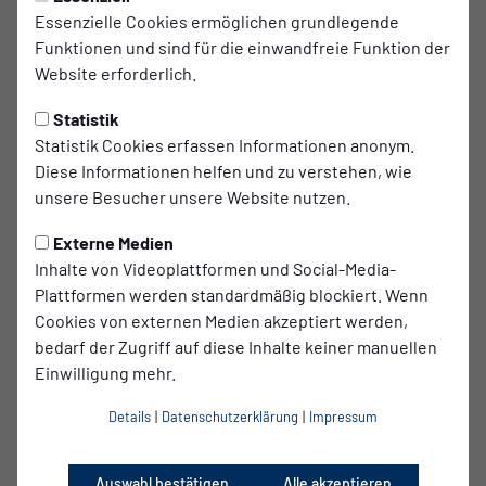
regelmäßigen Veranstaltungen, auch mit
Essenzielle Cookies ermöglichen grundlegende
Schiedsrichter*innen anderer Vereine, kommt es zum
Funktionen und sind für die einwandfreie Funktion der
regen Erfahrungs- und Wissensaustausch.
Website erforderlich.
Nulldrei unterstützt jede*n Neu-Schiedsrichter*in bei den
Statistik
ersten Schritten ins Schiedsrichterwesen und stattet euch
Statistik Cookies erfassen Informationen anonym.
mit einer umfassenden Erstausrüstung aus.
Diese Informationen helfen und zu verstehen, wie
Ansprechpartner ist unser Schiedsrichterobmann Tobias
unsere Besucher unsere Website nutzen.
Hagemann, der selbst in der Regionalliga eingestuft ist. Um
den Stellenwert der Abteilung weiter zu untermauern, sind
Externe Medien
unsere Schiedsrichter*innen vom Mitgliedsbeitrag befreit.
Inhalte von Videoplattformen und Social-Media-
Plattformen werden standardmäßig blockiert. Wenn
Für weitere Informationen zu den nächsten Lehrgängen
Cookies von externen Medien akzeptiert werden,
o.ä. kannst du dich jederzeit bei uns melden.
bedarf der Zugriff auf diese Inhalte keiner manuellen
Ansprechpartner: Tobias Hagemann
Einwilligung mehr.
Kontakt:
tobias.hagemann@babelsberg03.de
Details
|
Datenschutzerklärung
|
Impressum
Auswahl bestätigen
Alle akzeptieren