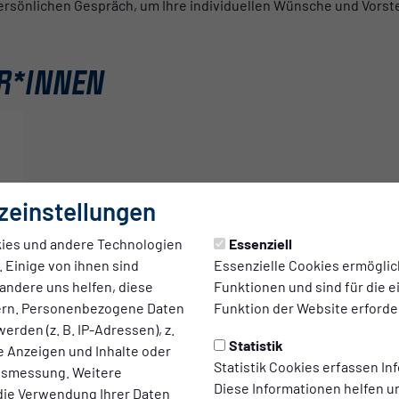
ersönlichen Gespräch, um Ihre individuellen Wünsche und Vorste
R*INNEN
zeinstellungen
ies und andere Technologien
Essenziell
 Einige von ihnen sind
Essenzielle Cookies ermögli
andere uns helfen, diese
Funktionen und sind für die 
ern. Personenbezogene Daten
Funktion der Website erforder
erden (z. B. IP-Adressen), z.
Statistik
te Anzeigen und Inhalte oder
Statistik Cookies erfassen I
ltsmessung. Weitere
Diese Informationen helfen u
die Verwendung Ihrer Daten