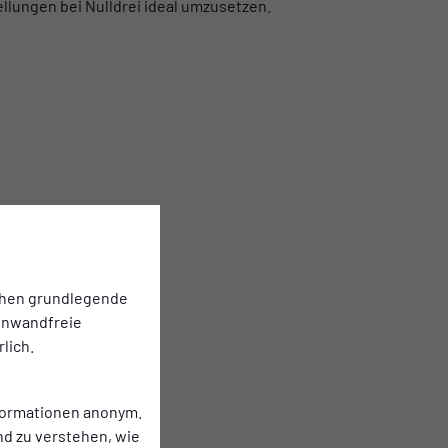
llungen bei Nulldrei ideal umzusetzen.
chen grundlegende
einwandfreie
lich.
nformationen anonym.
nd zu verstehen, wie