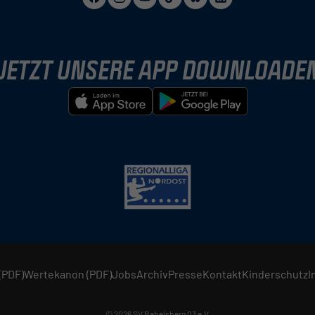
JETZT UNSERE APP DOWNLOADE
(PDF)
Wertekanon (PDF)
Jobs
Archiv
Presse
Kontakt
Kinderschutz
I
© 2026 SV Babelsberg 03 e.V.