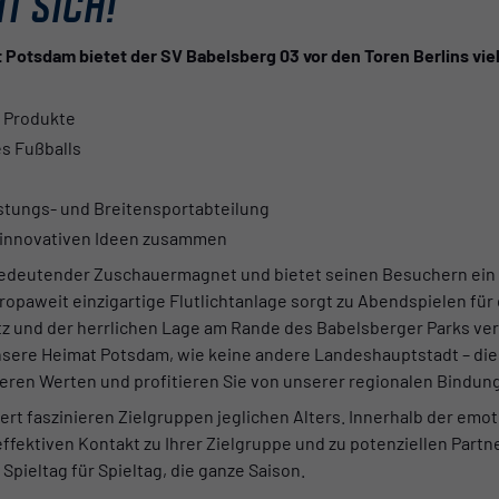
T SICH!
Potsdam bietet der SV Babelsberg 03 vor den Toren Berlins viel
d Produkte
es Fußballs
stungs- und Breitensportabteilung
t innovativen Ideen zusammen
in bedeutender Zuschauermagnet und bietet seinen Besuchern ein 
ropaweit einzigartige Flutlichtanlage sorgt zu Abendspielen fü
tz und der herrlichen Lage am Rande des Babelsberger Parks ver
nsere Heimat Potsdam, wie keine andere Landeshauptstadt – die
 unseren Werten und profitieren Sie von unserer regionalen Bindu
rt faszinieren Zielgruppen jeglichen Alters. Innerhalb der emo
ffektiven Kontakt zu Ihrer Zielgruppe und zu potenziellen Partne
Spieltag für Spieltag, die ganze Saison.