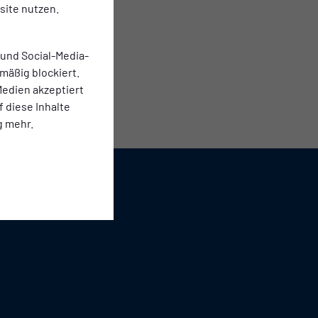
ite nutzen.
 und Social-Media-
mäßig blockiert.
edien akzeptiert
f diese Inhalte
g mehr.