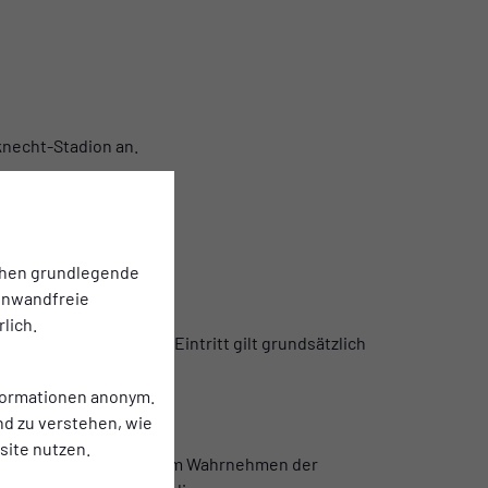
knecht-Stadion an.
chen grundlegende
einwandfreie
lich.
ht-Stadion. Der freie Eintritt gilt grundsätzlich
nformationen anonym.
nd zu verstehen, wie
ite nutzen.
 o.ä.), andernfalls ist zum Wahrnehmen der