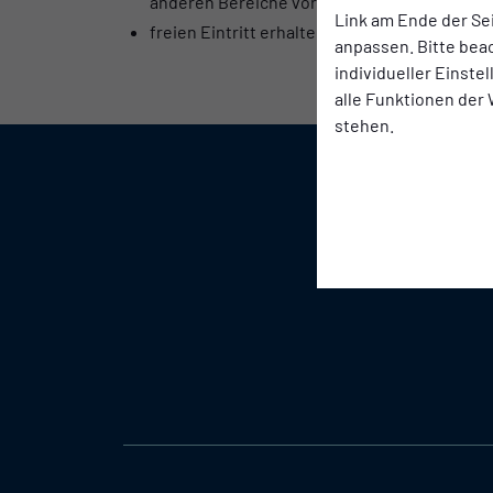
anderen Bereiche vorab eine Akkreditierun
Link am Ende der Se
freien Eintritt erhalten außerdem Inhaber ei
anpassen. Bitte bea
individueller Einste
alle Funktionen der
stehen.