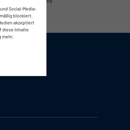
Fußballverbands notwendig
 und Social-Media-
mäßig blockiert.
edien akzeptiert
f diese Inhalte
g mehr.