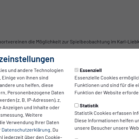
ortvereinen die Möglichkeit zur Spielbeobachtung im Karl-Lieb
zeinstellungen
ies und andere Technologien
Essenziell
 Einige von ihnen sind
Essenzielle Cookies ermögli
andere uns helfen, diese
Funktionen und sind für die 
ern. Personenbezogene Daten
Funktion der Website erforder
intritt zu den Heimspielen des SV Babelsberg 03 im Karl-Liebknec
erden (z. B. IP-Adressen), z.
ereiche sind nur in folgenden Fällen gültig:
Statistik
te Anzeigen und Inhalte oder
Statistik Cookies erfassen I
ltsmessung. Weitere
pielpaarung beteiligt ist
Diese Informationen helfen u
die Verwendung Ihrer Daten
echendem Beobachtungsauftrag
unsere Besucher unsere Webs
r
Datenschutzerklärung
. Du
 Einsatz befindlich (Spielleiter, Spielaufsicht, Spielbeobachter
l jederzeit über den Cookie-