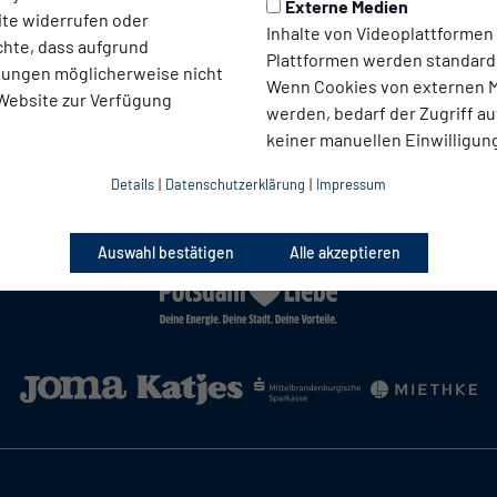
g beim Verein über die Geschäftsstelle des Nordostdeutschen 
Externe Medien
ite widerrufen oder
ner gültigen Fußballlehrer-Lizenz
Inhalte von Videoplattformen
chte, dass aufgrund
Plattformen werden standard
llungen möglicherweise nicht
Wenn Cookies von externen M
 Website zur Verfügung
werden, bedarf der Zugriff au
keiner manuellen Einwilligun
Details
|
Datenschutzerklärung
|
Impressum
Auswahl bestätigen
Alle akzeptieren