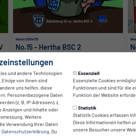
Saison 2024/25
Sai
V
No.15 - Hertha BSC 2
N
zeinstellungen
ies und andere Technologien
Essenziell
 Einige von ihnen sind
Essenzielle Cookies ermögli
andere uns helfen, diese
Funktionen und sind für die 
ern. Personenbezogene Daten
Funktion der Website erforder
erden (z. B. IP-Adressen), z.
Statistik
te Anzeigen und Inhalte oder
Statistik Cookies erfassen I
ltsmessung. Weitere
Diese Informationen helfen u
die Verwendung Ihrer Daten
unsere Besucher unsere Webs
r
Datenschutzerklärung
. Du