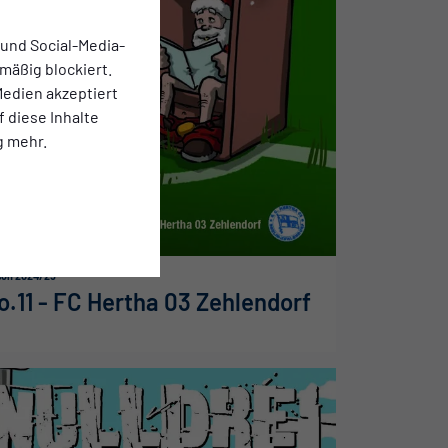
 und Social-Media-
mäßig blockiert.
edien akzeptiert
f diese Inhalte
g mehr.
son 2024/25
o.11 - FC Hertha 03 Zehlendorf