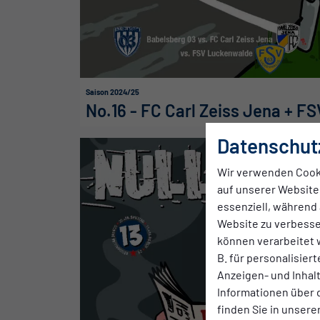
Saison 2024/25
No.16 - FC Carl Zeiss Jena + FS
Datenschut
Wir verwenden Cook
auf unserer Website.
essenziell, während 
Website zu verbess
können verarbeitet w
B. für personalisier
Anzeigen- und Inha
Informationen über 
finden Sie in unsere