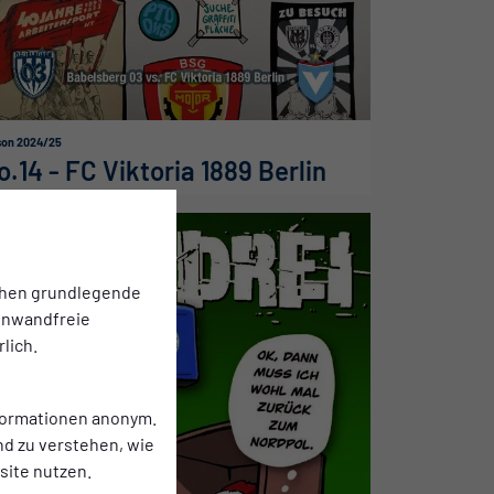
son 2024/25
o.14 - FC Viktoria 1889 Berlin
chen grundlegende
einwandfreie
lich.
nformationen anonym.
nd zu verstehen, wie
ite nutzen.