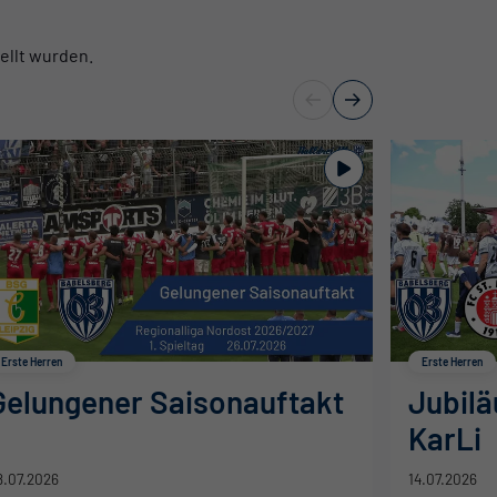
ellt wurden.
Erste Herren
Erste Herren
Gelungener Saisonauftakt
Jubil
KarLi
8.07.2026
14.07.2026