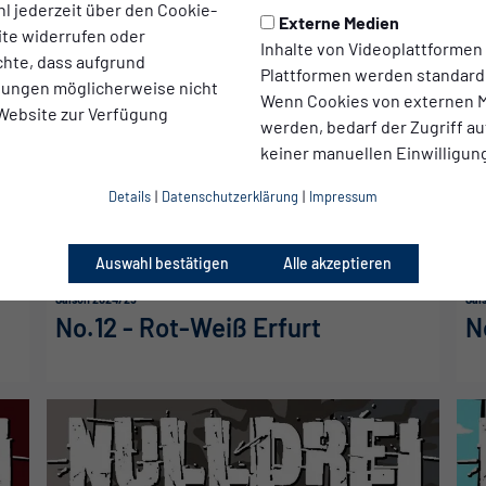
l jederzeit über den Cookie-
Externe Medien
ite widerrufen oder
Inhalte von Videoplattformen
chte, dass aufgrund
Plattformen werden standard
llungen möglicherweise nicht
Wenn Cookies von externen M
 Website zur Verfügung
werden, bedarf der Zugriff au
keiner manuellen Einwilligun
Details
|
Datenschutzerklärung
|
Impressum
Auswahl bestätigen
Alle akzeptieren
Saison 2024/25
Sai
k
No.12 - Rot-Weiß Erfurt
N