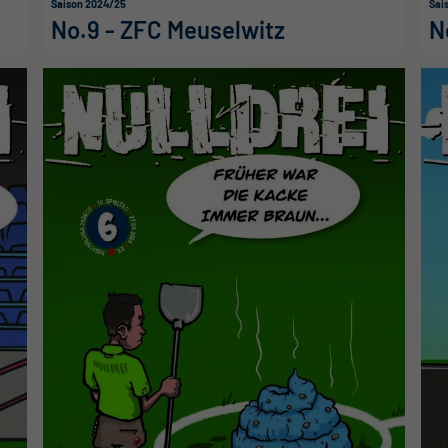
Saison 2024/25
Sai
No.9 - ZFC Meuselwitz
N