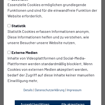
Essenzielle Cookies ermöglichen grundlegende
Matze Boron
Funktionen und sind für die einwandfreie Funktion der
Max Hennig - Fanbelange & Mitgliedschaft
Website erforderlich.
Rebecca Kolbow
Bernd Künicke - Sponsoring & Netzwerk
Statistik
Statistik Cookies erfassen Informationen anonym.
Kay Petermann - Finanzen
Diese Informationen helfen und zu verstehen, wie
Kontakt: ara@babelsberg03.de
unsere Besucher unsere Website nutzen.
VORSTAND
Externe Medien
Katja Herzberg - Vorsitzende
Inhalte von Videoplattformen und Social-Media-
Paul Bachmeyer - Vorsitzender
Plattformen werden standardmäßig blockiert. Wenn
Saskia Kirf - Breitensport und Ehrenamt
Cookies von externen Medien akzeptiert werden,
bedarf der Zugriff auf diese Inhalte keiner manuellen
Helma von Zadow - Medien und Kampagnen
Einwilligung mehr.
Thoralf Höntze - Marketing und CSR
Martin Neubert - Kaufmännische Steuerung und
Details
|
Datenschutzerklärung
|
Impressum
Leistungssport
Daniel Schüle - Schatzmeister
Auswahl bestätigen
Alle akzeptieren