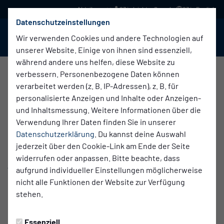
03 in leichter Sprache
03 in English
Datenschutzeinstellungen
BABELSBERG 03
Menü
Wir verwenden Cookies und andere Technologien auf
unserer Website. Einige von ihnen sind essenziell,
während andere uns helfen, diese Website zu
verbessern. Personenbezogene Daten können
verarbeitet werden (z. B. IP-Adressen), z. B. für
personalisierte Anzeigen und Inhalte oder Anzeigen-
und Inhaltsmessung. Weitere Informationen über die
Verwendung Ihrer Daten finden Sie in unserer
Datenschutzerklärung
. Du kannst deine Auswahl
jederzeit über den Cookie-Link am Ende der Seite
widerrufen oder anpassen. Bitte beachte, dass
AUFSICHTSRAT
aufgrund individueller Einstellungen möglicherweise
nicht alle Funktionen der Website zur Verfügung
Frank Christian Hinrichs - Vorsitzender
stehen.
Frank Roick - Sport & Nachwuchs
Dr. Antje Bodenthin-Leisner
Essenziell
Lutz Gutknecht - Sponsoring & Netzwerk