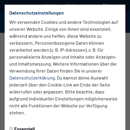
03 in leichter Sprache
03 in English
Datenschutzeinstellungen
BABELSBERG 03
Menü
Wir verwenden Cookies und andere Technologien auf
unserer Website. Einige von ihnen sind essenziell,
während andere uns helfen, diese Website zu
verbessern. Personenbezogene Daten können
verarbeitet werden (z. B. IP-Adressen), z. B. für
personalisierte Anzeigen und Inhalte oder Anzeigen-
und Inhaltsmessung. Weitere Informationen über die
Verwendung Ihrer Daten finden Sie in unserer
Datenschutzerklärung
. Du kannst deine Auswahl
jederzeit über den Cookie-Link am Ende der Seite
widerrufen oder anpassen. Bitte beachte, dass
MIETHKE NACHWUCHSZENTRUM DES SV
aufgrund individueller Einstellungen möglicherweise
BABELSBERG 03
nicht alle Funktionen der Website zur Verfügung
stehen.
Das
Miethke Nachwuchszentrum des SV Babelsberg 03
stellt das Herzstück unseres Kiezvereins dar. Sein
übergeordnetes Ziel ist die Ausbildung und Entwicklung
Essenziell