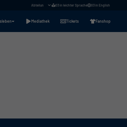
03 in leichter Sprache
03 in English
sleben
Mediathek
Tickets
Fanshop