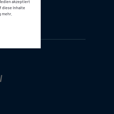
edien akzeptiert
f diese Inhalte
g mehr.
N