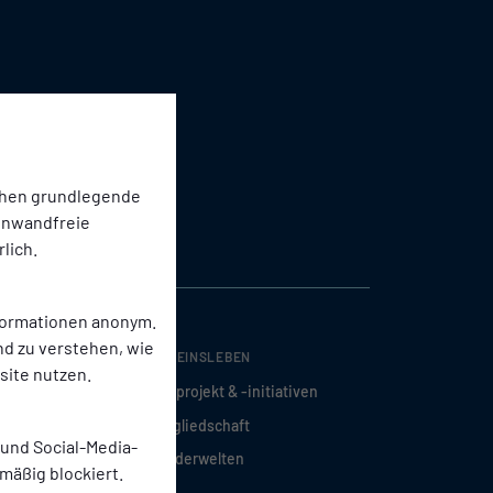
chen grundlegende
einwandfreie
lich.
nformationen anonym.
nd zu verstehen, wie
VEREINSLEBEN
ite nutzen.
ponsoren
Fanprojekt & -initiativen
en
Mitgliedschaft
 und Social-Media-
d VIPs
Kinderwelten
mäßig blockiert.