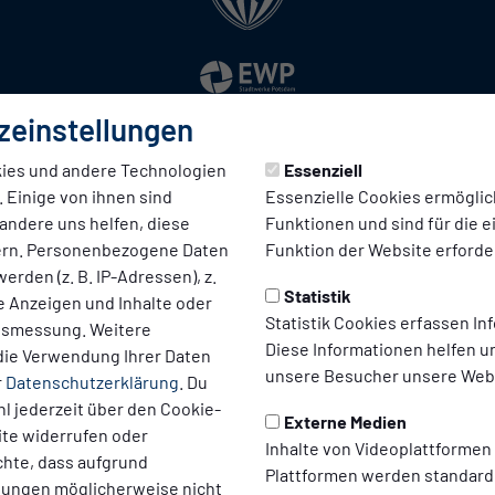
zeinstellungen
ies und andere Technologien
Essenziell
 Einige von ihnen sind
Essenzielle Cookies ermögli
andere uns helfen, diese
Funktionen und sind für die 
ern. Personenbezogene Daten
Funktion der Website erforder
erden (z. B. IP-Adressen), z.
Statistik
te Anzeigen und Inhalte oder
Statistik Cookies erfassen I
ltsmessung. Weitere
Diese Informationen helfen u
die Verwendung Ihrer Daten
VEREIN & STADION
BUSINESS
unsere Besucher unsere Webs
r
Datenschutzerklärung
. Du
SV Babelsberg 03 e.V.
Partner und S
l jederzeit über den Cookie-
Externe Medien
U23)
Geschichte & Chronik
Sponsor werd
ite widerrufen oder
Inhalte von Videoplattformen
chte, dass aufgrund
Karl-Liebknecht-Stadion
Hospitality un
Plattformen werden standard
llungen möglicherweise nicht
en
Engagement