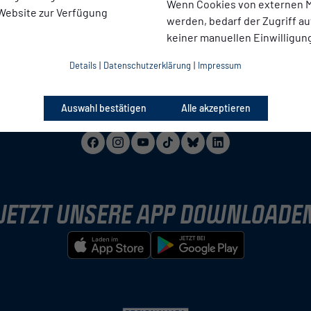
Wenn Cookies von externen M
 Website zur Verfügung
werden, bedarf der Zugriff au
keiner manuellen Einwilligun
innen
Details
|
Datenschutzerklärung
|
Impressum
Auswahl bestätigen
Alle akzeptieren
JETZT UNSERE APP DOWNLOADE