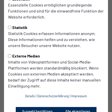
Corinna
Ronja
Essenzielle Cookies ermöglichen grundlegende
Pohl
Boeck
Funktionen und sind für die einwandfreie Funktion der
Website erforderlich.
Selina-Maria
Nina-Marie
Darimont
Brüning
Statistik
Statistik Cookies erfassen Informationen anonym.
Jasmin
Irma Magdalene
Diese Informationen helfen und zu verstehen, wie
Morche
Friedrich
unsere Besucher unsere Website nutzen.
Josephine
Susanne
Externe Medien
Trost
Neidnicht
Inhalte von Videoplattformen und Social-Media-
Plattformen werden standardmäßig blockiert. Wenn
Friederike
Celina
Cookies von externen Medien akzeptiert werden,
Marquardt
Herr
bedarf der Zugriff auf diese Inhalte keiner manuellen
Einwilligung mehr.
Josephine
Lara
Details
|
Datenschutzerklärung
|
Impressum
Grywnow
Objartel
Auswahl bestätigen
Alle akzeptieren