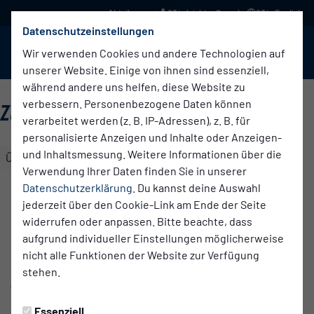
03 in leichter Sprache
03 in English
Datenschutzeinstellungen
BABELSBERG 03
Menü
Wir verwenden Cookies und andere Technologien auf
unserer Website. Einige von ihnen sind essenziell,
während andere uns helfen, diese Website zu
verbessern. Personenbezogene Daten können
ZWEETE FRAUEN
verarbeitet werden (z. B. IP-Adressen), z. B. für
personalisierte Anzeigen und Inhalte oder Anzeigen-
und Inhaltsmessung. Weitere Informationen über die
Übersicht
Kader
Funktionsteam
Tabelle
Verwendung Ihrer Daten finden Sie in unserer
TOR
Datenschutzerklärung
. Du kannst deine Auswahl
jederzeit über den Cookie-Link am Ende der Seite
Lena
widerrufen oder anpassen. Bitte beachte, dass
Hohlfeld
aufgrund individueller Einstellungen möglicherweise
nicht alle Funktionen der Website zur Verfügung
stehen.
ABWEHR
Essenziell