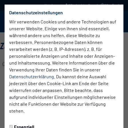
03 in leichter Sprache
03 in English
Datenschutzeinstellungen
BABELSBERG 03
Menü
Wir verwenden Cookies und andere Technologien auf
unserer Website. Einige von ihnen sind essenziell,
während andere uns helfen, diese Website zu
verbessern. Personenbezogene Daten können
ZWEETE HERREN
verarbeitet werden (z. B. IP-Adressen), z. B. für
personalisierte Anzeigen und Inhalte oder Anzeigen-
und Inhaltsmessung. Weitere Informationen über die
Übersicht
Kader
Funktionsteam
Verwendung Ihrer Daten finden Sie in unserer
FUNKTIONSTEAM
Datenschutzerklärung
. Du kannst deine Auswahl
jederzeit über den Cookie-Link am Ende der Seite
Thomas
Torsten
Schulz
Sellmann
widerrufen oder anpassen. Bitte beachte, dass
aufgrund individueller Einstellungen möglicherweise
Trainer
Co-Trainer
nicht alle Funktionen der Website zur Verfügung
stehen.
Dietmar
Maschke
Essenziell