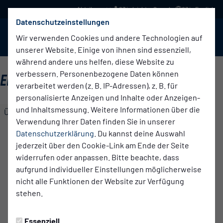
03 in leichter Sprache
03 in English
Datenschutzeinstellungen
BABELSBERG 03
Menü
Wir verwenden Cookies und andere Technologien auf
unserer Website. Einige von ihnen sind essenziell,
während andere uns helfen, diese Website zu
verbessern. Personenbezogene Daten können
ERSTE FRAUEN
verarbeitet werden (z. B. IP-Adressen), z. B. für
personalisierte Anzeigen und Inhalte oder Anzeigen-
und Inhaltsmessung. Weitere Informationen über die
Übersicht
Kader
Funktionsteam
Tabelle
Verwendung Ihrer Daten finden Sie in unserer
FUNKTIONSTEAM
Datenschutzerklärung
. Du kannst deine Auswahl
jederzeit über den Cookie-Link am Ende der Seite
Annalena
Natti
Kriebisch
M.
widerrufen oder anpassen. Bitte beachte, dass
aufgrund individueller Einstellungen möglicherweise
Trainerin
Trainerin
nicht alle Funktionen der Website zur Verfügung
stehen.
Essenziell