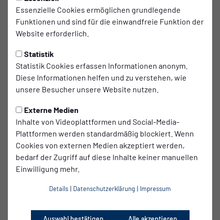
Essenzielle Cookies ermöglichen grundlegende
Funktionen und sind für die einwandfreie Funktion der
Website erforderlich.
ROTE KARTE CHEMNITZER FC.
90'
Platzverweis für Leon Damer.
Statistik
Statistik Cookies erfassen Informationen anonym.
Leon Damer
13
Diese Informationen helfen und zu verstehen, wie
unsere Besucher unsere Website nutzen.
Externe Medien
ANSTOSS 2. HALBZEIT
Inhalte von Videoplattformen und Social-Media-
Plattformen werden standardmäßig blockiert. Wenn
Cookies von externen Medien akzeptiert werden,
bedarf der Zugriff auf diese Inhalte keiner manuellen
Einwilligung mehr.
ENDE 1. HALBZEIT
Details
|
Datenschutzerklärung
|
Impressum
Auswahl bestätigen
Alle akzeptieren