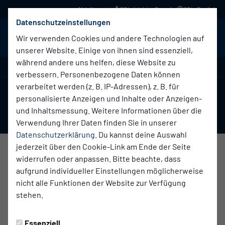
03 in leichter Sprache
03 in English
Datenschutzeinstellungen
BABELSBERG 03
Menü
Wir verwenden Cookies und andere Technologien auf
unserer Website. Einige von ihnen sind essenziell,
während andere uns helfen, diese Website zu
Regionalliga Nordost , 7. Spieltag
verbessern. Personenbezogene Daten können
verarbeitet werden (z. B. IP-Adressen), z. B. für
0:1
personalisierte Anzeigen und Inhalte oder Anzeigen-
und Inhaltsmessung. Weitere Informationen über die
(0:1)
SV Babelsberg 03
Chemnitzer FC
Erste Herren
Erste Herren
Verwendung Ihrer Daten finden Sie in unserer
Datenschutzerklärung
. Du kannst deine Auswahl
jederzeit über den Cookie-Link am Ende der Seite
widerrufen oder anpassen. Bitte beachte, dass
Übersicht
Liveticker
Aufstellung
aufgrund individueller Einstellungen möglicherweise
nicht alle Funktionen der Website zur Verfügung
stehen.
ENDE 2. HALBZEIT
Essenziell