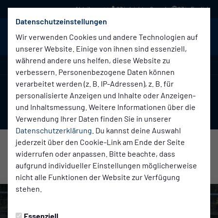
03 in leichter Sprache
03 in English
Datenschutzeinstellungen
BABELSBERG 03
Menü
Wir verwenden Cookies und andere Technologien auf
unserer Website. Einige von ihnen sind essenziell,
während andere uns helfen, diese Website zu
Testspiel
verbessern. Personenbezogene Daten können
verarbeitet werden (z. B. IP-Adressen), z. B. für
1:3
personalisierte Anzeigen und Inhalte oder Anzeigen-
und Inhaltsmessung. Weitere Informationen über die
(1:2)
VfL Halle
SV Babelsberg 03
Erste Herren
Erste Herren
Verwendung Ihrer Daten finden Sie in unserer
Datenschutzerklärung
. Du kannst deine Auswahl
jederzeit über den Cookie-Link am Ende der Seite
widerrufen oder anpassen. Bitte beachte, dass
Übersicht
Liveticker
aufgrund individueller Einstellungen möglicherweise
nicht alle Funktionen der Website zur Verfügung
stehen.
Essenziell