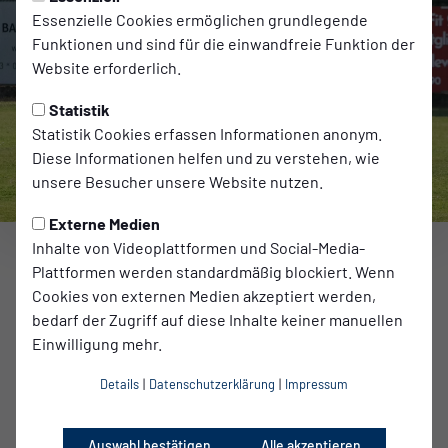
Essenzielle Cookies ermöglichen grundlegende
Funktionen und sind für die einwandfreie Funktion der
Website erforderlich.
Statistik
Statistik Cookies erfassen Informationen anonym.
Diese Informationen helfen und zu verstehen, wie
unsere Besucher unsere Website nutzen.
Externe Medien
Inhalte von Videoplattformen und Social-Media-
Erste Herren
Plattformen werden standardmäßig blockiert. Wenn
Zwei Tests, zwei Siege
Cookies von externen Medien akzeptiert werden,
bedarf der Zugriff auf diese Inhalte keiner manuellen
zum Artikel
Einwilligung mehr.
Details
|
Datenschutzerklärung
|
Impressum
SPIELORT
Stadion am Zoo
Auswahl bestätigen
Alle akzeptieren