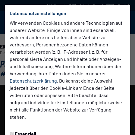
03 in leichter Sprache
03 in English
Datenschutzeinstellungen
BABELSBERG 03
Menü
Wir verwenden Cookies und andere Technologien auf
unserer Website. Einige von ihnen sind essenziell,
während andere uns helfen, diese Website zu
verbessern. Personenbezogene Daten können
ERSTE HERREN
verarbeitet werden (z. B. IP-Adressen), z. B. für
Dienstag, 07.10.2025 10:13 Uhr
personalisierte Anzeigen und Inhalte oder Anzeigen-
PUNKTGEWINN IN LETZTER SEKUNDE |
und Inhaltsmessung. Weitere Informationen über die
#NULLDREITV
Verwendung Ihrer Daten finden Sie in unserer
Datenschutzerklärung
. Du kannst deine Auswahl
jederzeit über den Cookie-Link am Ende der Seite
widerrufen oder anpassen. Bitte beachte, dass
Das Video wird erst nach dem Klick von YouTube
aufgrund individueller Einstellungen möglicherweise
geladen und abgespielt. Dazu baut dein Browser eine
nicht alle Funktionen der Website zur Verfügung
direkte Verbindung zu den YouTube-Servern auf. Mehr
stehen.
Informationen kannst du unserer
Datenschutzerklärung entnehmen.
Essenziell