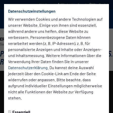
03 in leichter Sprache
03 in English
Datenschutzeinstellungen
BABELSBERG 03
Menü
Wir verwenden Cookies und andere Technologien auf
unserer Website. Einige von ihnen sind essenziell,
während andere uns helfen, diese Website zu
verbessern. Personenbezogene Daten können
ERSTE HERREN
verarbeitet werden (z. B. IP-Adressen), z. B. für
Samstag, 18.10.2025 23:08 Uhr
personalisierte Anzeigen und Inhalte oder Anzeigen-
PRESSEKONFERENZ: BABELSBERG 03 VS.
und Inhaltsmessung. Weitere Informationen über die
ROT-WEISS ERFURT
Verwendung Ihrer Daten finden Sie in unserer
Datenschutzerklärung
. Du kannst deine Auswahl
jederzeit über den Cookie-Link am Ende der Seite
widerrufen oder anpassen. Bitte beachte, dass
Das Video wird erst nach dem Klick von YouTube
aufgrund individueller Einstellungen möglicherweise
geladen und abgespielt. Dazu baut dein Browser eine
nicht alle Funktionen der Website zur Verfügung
direkte Verbindung zu den YouTube-Servern auf. Mehr
stehen.
Informationen kannst du unserer
Datenschutzerklärung entnehmen.
Essenziell