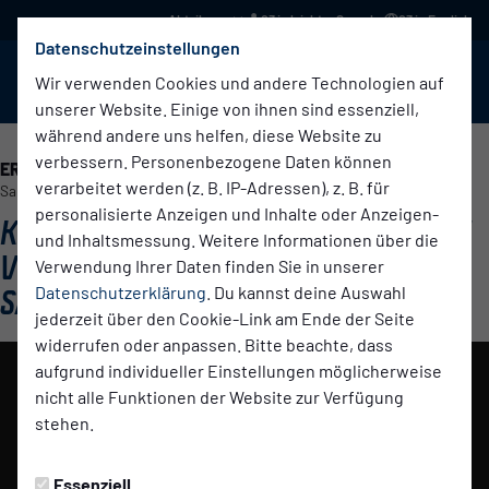
03 in leichter Sprache
03 in English
Datenschutzeinstellungen
BABELSBERG 03
Menü
Wir verwenden Cookies und andere Technologien auf
unserer Website. Einige von ihnen sind essenziell,
während andere uns helfen, diese Website zu
verbessern. Personenbezogene Daten können
ERSTE HERREN
verarbeitet werden (z. B. IP-Adressen), z. B. für
Samstag, 12.04.2025 19:21 Uhr
personalisierte Anzeigen und Inhalte oder Anzeigen-
KEINE PUNKTE BEIM HFC | HFC CHEMIE
und Inhaltsmessung. Weitere Informationen über die
VS. BABELSBERG 03 | #NULLDREITV |
Verwendung Ihrer Daten finden Sie in unserer
SAISON 2024/25
Datenschutzerklärung
. Du kannst deine Auswahl
jederzeit über den Cookie-Link am Ende der Seite
widerrufen oder anpassen. Bitte beachte, dass
aufgrund individueller Einstellungen möglicherweise
Das Video wird erst nach dem Klick von YouTube
nicht alle Funktionen der Website zur Verfügung
geladen und abgespielt. Dazu baut dein Browser eine
stehen.
direkte Verbindung zu den YouTube-Servern auf. Mehr
Informationen kannst du unserer
Essenziell