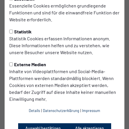
Berlin
Essenzielle Cookies ermöglichen grundlegende
Funktionen und sind für die einwandfreie Funktion der
Größe
Website erforderlich.
1, 83 m
Statistik
Lieblingsreiseziel
Statistik Cookies erfassen Informationen anonym.
Kreta
Diese Informationen helfen und zu verstehen, wie
bisherige Vereine
unsere Besucher unsere Website nutzen.
TSV Buchbach, FC Ingolstadt, Hertha BSC; RFCU
Externe Medien
Luxemburg, , VSG Altglienicke
Inhalte von Videoplattformen und Social-Media-
Ehemalige Vereine Jugend
Plattformen werden standardmäßig blockiert. Wenn
Tennis Borussia Berlin, FC Hertha 03 Zehlendorf, FC
Cookies von externen Medien akzeptiert werden,
Ingolstadt 04
bedarf der Zugriff auf diese Inhalte keiner manuellen
Einwilligung mehr.
Fuß
links
Details
|
Datenschutzerklärung
|
Impressum
Nationalität
Deutsch
Auswahl bestätigen
Alle akzeptieren