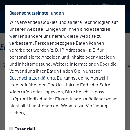
03 in leichter Sprache
03 in English
Datenschutzeinstellungen
BABELSBERG 03
Menü
Wir verwenden Cookies und andere Technologien auf
unserer Website. Einige von ihnen sind essenziell,
während andere uns helfen, diese Website zu
verbessern. Personenbezogene Daten können
ERSTE HERREN
verarbeitet werden (z. B. IP-Adressen), z. B. für
personalisierte Anzeigen und Inhalte oder Anzeigen-
und Inhaltsmessung. Weitere Informationen über die
Übersicht
Kader
Funktionsteam
Spielplan und Ergebniss
Verwendung Ihrer Daten finden Sie in unserer
Gordon
Datenschutzerklärung
. Du kannst deine Auswahl
Büch
jederzeit über den Cookie-Link am Ende der Seite
Geburtsdatum
widerrufen oder anpassen. Bitte beachte, dass
25.10.1995
aufgrund individueller Einstellungen möglicherweise
nicht alle Funktionen der Website zur Verfügung
Im Verein seit
stehen.
01.07.2023
Geburtsort
Essenziell