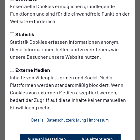
Essenzielle Cookies ermöglichen grundlegende
Funktionen und sind für die einwandfreie Funktion der
Website erforderlich.
Im Kader
Einsätze
Startelf
0
0
0
Statistik
Statistik Cookies erfassen Informationen anonym.
Diese Informationen helfen und zu verstehen, wie
unsere Besucher unsere Website nutzen.
Tore
Tore pro Spiel
Externe Medien
1
-
Inhalte von Videoplattformen und Social-Media-
Plattformen werden standardmäßig blockiert. Wenn
Cookies von externen Medien akzeptiert werden,
bedarf der Zugriff auf diese Inhalte keiner manuellen
Einwilligung mehr.
Gelbe Karten
Gelb-Rote Karten
Rote Karten
0
0
0
Details
|
Datenschutzerklärung
|
Impressum
Auswahl bestätigen
Alle akzeptieren