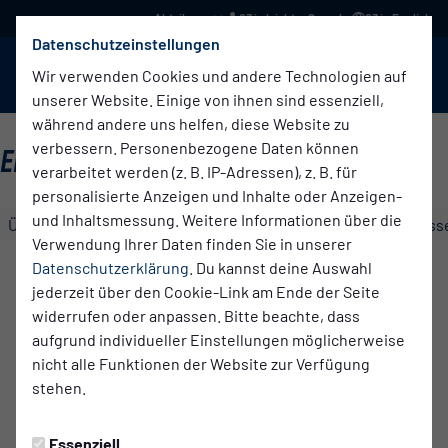
03 in leichter Sprache
03 in English
Datenschutzeinstellungen
BABELSBERG 03
Menü
Wir verwenden Cookies und andere Technologien auf
unserer Website. Einige von ihnen sind essenziell,
während andere uns helfen, diese Website zu
verbessern. Personenbezogene Daten können
ERSTE HERREN
verarbeitet werden (z. B. IP-Adressen), z. B. für
personalisierte Anzeigen und Inhalte oder Anzeigen-
und Inhaltsmessung. Weitere Informationen über die
Übersicht
Kader
Funktionsteam
Spielplan und Ergebniss
Verwendung Ihrer Daten finden Sie in unserer
Maximilian
Datenschutzerklärung
. Du kannst deine Auswahl
Kalckreuth
jederzeit über den Cookie-Link am Ende der Seite
Im Verein seit
widerrufen oder anpassen. Bitte beachte, dass
15.03.2026
aufgrund individueller Einstellungen möglicherweise
nicht alle Funktionen der Website zur Verfügung
stehen.
Statistiken
Saison 2026/2027 - Regionalliga Nordost
Essenziell