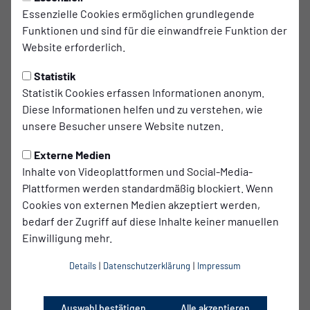
Essenzielle Cookies ermöglichen grundlegende
Funktionen und sind für die einwandfreie Funktion der
Website erforderlich.
Im Kader
Einsätze
Startelf
2
0
0
Statistik
Statistik Cookies erfassen Informationen anonym.
Diese Informationen helfen und zu verstehen, wie
unsere Besucher unsere Website nutzen.
Tore
Tore pro Spiel
Externe Medien
0
-
Inhalte von Videoplattformen und Social-Media-
Plattformen werden standardmäßig blockiert. Wenn
Cookies von externen Medien akzeptiert werden,
bedarf der Zugriff auf diese Inhalte keiner manuellen
Einwilligung mehr.
Gelbe Karten
Gelb-Rote Karten
Rote Karten
0
0
0
Details
|
Datenschutzerklärung
|
Impressum
Auswahl bestätigen
Alle akzeptieren