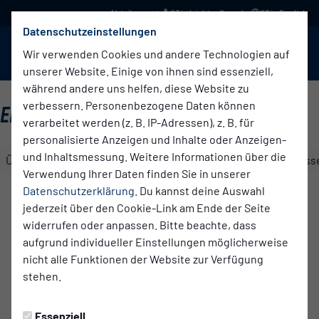
03 in leichter Sprache
03 in English
Datenschutzeinstellungen
BABELSBERG 03
Menü
Wir verwenden Cookies und andere Technologien auf
unserer Website. Einige von ihnen sind essenziell,
während andere uns helfen, diese Website zu
verbessern. Personenbezogene Daten können
ERSTE HERREN
verarbeitet werden (z. B. IP-Adressen), z. B. für
personalisierte Anzeigen und Inhalte oder Anzeigen-
und Inhaltsmessung. Weitere Informationen über die
Übersicht
Kader
Funktionsteam
Spielplan und Ergebniss
Verwendung Ihrer Daten finden Sie in unserer
Ruben
Datenschutzerklärung
. Du kannst deine Auswahl
Rothämel
jederzeit über den Cookie-Link am Ende der Seite
Im Verein seit
widerrufen oder anpassen. Bitte beachte, dass
15.03.2026
aufgrund individueller Einstellungen möglicherweise
nicht alle Funktionen der Website zur Verfügung
stehen.
Statistiken
Saison 2025/2026 - Regionalliga Nordost
Essenziell