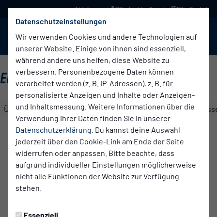
03 in leichter Sprache
03 in English
Datenschutzeinstellungen
BABELSBERG 03
Menü
Wir verwenden Cookies und andere Technologien auf
unserer Website. Einige von ihnen sind essenziell,
während andere uns helfen, diese Website zu
verbessern. Personenbezogene Daten können
ERSTE HERREN
verarbeitet werden (z. B. IP-Adressen), z. B. für
personalisierte Anzeigen und Inhalte oder Anzeigen-
und Inhaltsmessung. Weitere Informationen über die
Übersicht
Kader
Funktionsteam
Spielplan und Ergebniss
Verwendung Ihrer Daten finden Sie in unserer
Nils
Datenschutzerklärung
. Du kannst deine Auswahl
Schätzle
jederzeit über den Cookie-Link am Ende der Seite
Geburtsdatum
widerrufen oder anpassen. Bitte beachte, dass
13.08.1999
aufgrund individueller Einstellungen möglicherweise
nicht alle Funktionen der Website zur Verfügung
Im Verein seit
stehen.
01.07.2025
Geburtsort
Essenziell