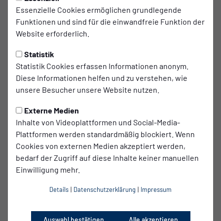
Magdeburg
Essenzielle Cookies ermöglichen grundlegende
Funktionen und sind für die einwandfreie Funktion der
bisherige Vereine
Website erforderlich.
1. FC Kaiserslautern II, SpVgg Bayreuth, Rostocker FC,
Germania Halberstadt, ZFC Meuselwitz
Statistik
Statistik Cookies erfassen Informationen anonym.
Ehemalige Vereine Jugend
Diese Informationen helfen und zu verstehen, wie
1. FC Magdeburg, 1. FC Kaiserslautern
unsere Besucher unsere Website nutzen.
Externe Medien
Statistiken
Inhalte von Videoplattformen und Social-Media-
Saison 2025/2026 - Regionalliga Nordost
Plattformen werden standardmäßig blockiert. Wenn
Cookies von externen Medien akzeptiert werden,
bedarf der Zugriff auf diese Inhalte keiner manuellen
Einwilligung mehr.
Im Kader
Einsätze
Startelf
33
33
0
Details
|
Datenschutzerklärung
|
Impressum
Auswahl bestätigen
Alle akzeptieren