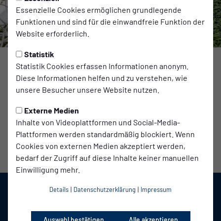
Essenzielle Cookies ermöglichen grundlegende
Funktionen und sind für die einwandfreie Funktion der
Website erforderlich.
Statistik
Statistik Cookies erfassen Informationen anonym.
Diese Informationen helfen und zu verstehen, wie
Werde Torhüter in der Landesklasse West!🧤
unsere Besucher unsere Website nutzen.
Du bist mindestens 18 Jahre alt und hast bereits Erfahrung
im Tor?
Externe Medien
Dann bist du genau der Richtige für unser Team!
Inhalte von Videoplattformen und Social-Media-
📩 Melde dich jetzt unter:
u23@babelsberg03.de
Plattformen werden standardmäßig blockiert. Wenn
Cookies von externen Medien akzeptiert werden,
bedarf der Zugriff auf diese Inhalte keiner manuellen
Einwilligung mehr.
Details
|
Datenschutzerklärung
|
Impressum
Auswahl bestätigen
Alle akzeptieren