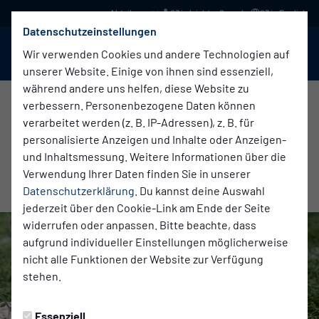
03 in leichter Sprache
03 in English
Datenschutzeinstellungen
BABELSBERG 03
Menü
Wir verwenden Cookies und andere Technologien auf
unserer Website. Einige von ihnen sind essenziell,
während andere uns helfen, diese Website zu
verbessern. Personenbezogene Daten können
verarbeitet werden (z. B. IP-Adressen), z. B. für
Zweete Herren
Montag, 29.06.2026 17:00 Uhr
|
Anne Kurzmann
personalisierte Anzeigen und Inhalte oder Anzeigen-
WERDE TORHÜTER IN DER LANDESKLASSE
und Inhaltsmessung. Weitere Informationen über die
Verwendung Ihrer Daten finden Sie in unserer
WEST
Datenschutzerklärung
. Du kannst deine Auswahl
jederzeit über den Cookie-Link am Ende der Seite
widerrufen oder anpassen. Bitte beachte, dass
aufgrund individueller Einstellungen möglicherweise
nicht alle Funktionen der Website zur Verfügung
stehen.
Essenziell