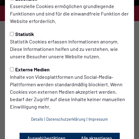
Essenzielle Cookies ermöglichen grundlegende
Funktionen und sind für die einwandfreie Funktion der
Website erforderlich.
Foto: Oberlinhaus Potsdam
Statistik
Statistik Cookies erfassen Informationen anonym.
Nur noch drei Tage bis zum Weihnachtssingen 2025
Diese Informationen helfen und zu verstehen, wie
Am Montagabend wird das KarLi wieder in einem Meer aus
unsere Besucher unsere Website nutzen.
Kerzenlichtern erstrahlen, und tausende Stimmen werden
im Chor bekannte Weihnachtslieder singen. In einer Zeit
Externe Medien
voller Hektik, Polarisierung und Krisen ist eine
Inhalte von Videoplattformen und Social-Media-
Veranstaltung wie unser Weihnachtssingen umso
Plattformen werden standardmäßig blockiert. Wenn
wertvoller: Es vereint die Menschen und lässt uns im
Cookies von externen Medien akzeptiert werden,
gemeinsamen Gesang innehalten.
bedarf der Zugriff auf diese Inhalte keiner manuellen
Vielleicht erleben wir gerade deshalb in diesem Jahr einen
Einwilligung mehr.
so großen Zuspruch. Aktuell erwarten wir gesichert rund
Details
|
Datenschutzerklärung
|
Impressum
7.500 Besucher*innen zum gemeinsamen
Weihnachtssingen des Oberlinhauses Potsdam und
Babelsberg 03.
Auswahl bestätigen
Alle akzeptieren