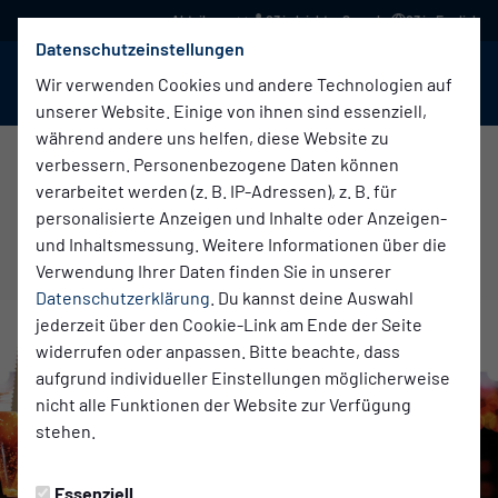
03 in leichter Sprache
03 in English
Datenschutzeinstellungen
BABELSBERG 03
Menü
Wir verwenden Cookies und andere Technologien auf
unserer Website. Einige von ihnen sind essenziell,
während andere uns helfen, diese Website zu
verbessern. Personenbezogene Daten können
verarbeitet werden (z. B. IP-Adressen), z. B. für
Verein
Freitag, 19.12.2025 11:41 Uhr
|
Thoralf Höntze
personalisierte Anzeigen und Inhalte oder Anzeigen-
LETZTE INFOS!
und Inhaltsmessung. Weitere Informationen über die
Verwendung Ihrer Daten finden Sie in unserer
Datenschutzerklärung
. Du kannst deine Auswahl
jederzeit über den Cookie-Link am Ende der Seite
widerrufen oder anpassen. Bitte beachte, dass
aufgrund individueller Einstellungen möglicherweise
nicht alle Funktionen der Website zur Verfügung
stehen.
Essenziell