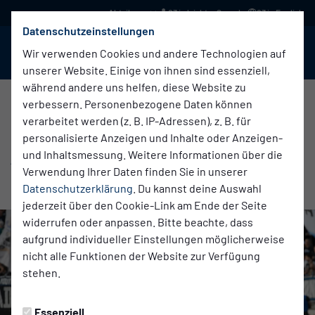
03 in leichter Sprache
03 in English
Datenschutzeinstellungen
BABELSBERG 03
Menü
Wir verwenden Cookies und andere Technologien auf
unserer Website. Einige von ihnen sind essenziell,
während andere uns helfen, diese Website zu
verbessern. Personenbezogene Daten können
verarbeitet werden (z. B. IP-Adressen), z. B. für
Verein
Freitag, 24.10.2025 11:00 Uhr
|
Katja Herzberg
personalisierte Anzeigen und Inhalte oder Anzeigen-
AKTIONSSPIELTAG MIT UKRAINE
und Inhaltsmessung. Weitere Informationen über die
Verwendung Ihrer Daten finden Sie in unserer
SOLIDARITY BUS
Datenschutzerklärung
. Du kannst deine Auswahl
jederzeit über den Cookie-Link am Ende der Seite
widerrufen oder anpassen. Bitte beachte, dass
aufgrund individueller Einstellungen möglicherweise
nicht alle Funktionen der Website zur Verfügung
stehen.
Essenziell