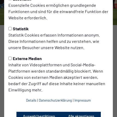
Essenzielle Cookies ermöglichen grundlegende
Funktionen und sind für die einwandfreie Funktion der
Website erforderlich.
Statistik
Foto: Jan Kuppert
Statistik Cookies erfassen Informationen anonym.
Diese Informationen helfen und zu verstehen, wie
Aktionsspieltag mit Ukraine Solidarity Bus für humanitäre
unsere Besucher unsere Website nutzen.
Hilfe für Ukrainer:innen
Externe Medien
Bald vier Jahre leben die Menschen in der Ukraine nun
Inhalte von Videoplattformen und Social-Media-
schon im Krieg. Jede Nacht greift Russland mit Bomben
Plattformen werden standardmäßig blockiert. Wenn
und Drohnen an, die Wohnhäuser, Stromleitungen oder
Cookies von externen Medien akzeptiert werden,
Schulen zerstören – und immer wieder Menschen töten.
bedarf der Zugriff auf diese Inhalte keiner manuellen
Ein Leben in Angst um den nächsten Tag ist unerträglich.
Einwilligung mehr.
Und doch erhalten die Ukrainer:innen einen gewissen
Alltag aufrecht. Sie arbeiten, gehen zur Schule, treiben
Details
|
Datenschutzerklärung
|
Impressum
Sport. Dafür brauchen sie Unterstützung – auch von uns.
Viele Menschen aus Deutschland und anderen
europäischen Ländern haben in den letzten Jahren
Auswahl bestätigen
Alle akzeptieren