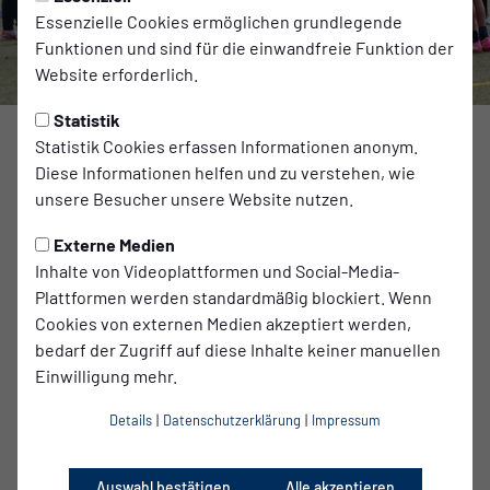
Essenzielle Cookies ermöglichen grundlegende
Funktionen und sind für die einwandfreie Funktion der
Website erforderlich.
Statistik
Foto: Babelsberg 03
Statistik Cookies erfassen Informationen anonym.
Diese Informationen helfen und zu verstehen, wie
Hier könnt ihr unser Projekt unterstützen:
unsere Besucher unsere Website nutzen.
Potsdam Crowd
Externe Medien
Der SV Babelsberg
engagiert sich gemeinsam mit Kitas aus
Inhalte von Videoplattformen und Social-Media-
dem Kiez für die Jüngsten in unserer Gesellschaft. Wir
Plattformen werden standardmäßig blockiert. Wenn
sehen es als unsere Verantwortung, Kinder dort abzuholen,
Cookies von externen Medien akzeptiert werden,
wo sie sich am frühen Nachmittag aufhalten – in den Kitas –
bedarf der Zugriff auf diese Inhalte keiner manuellen
und ihnen die Möglichkeit zu bieten, an einem
Einwilligung mehr.
kindgerechten Fußballtraining teilzunehmen.
Als verlässlicher Partner übernimmt der SV Babelsberg
Details
|
Datenschutzerklärung
|
Impressum
eine zentrale Rolle in der motorischen, kognitiven,
emotionalen und sozialen Entwicklung der nächsten
Auswahl bestätigen
Alle akzeptieren