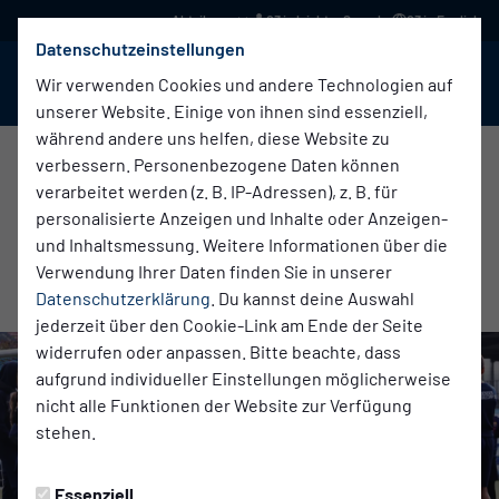
03 in leichter Sprache
03 in English
Datenschutzeinstellungen
BABELSBERG 03
Menü
Wir verwenden Cookies und andere Technologien auf
unserer Website. Einige von ihnen sind essenziell,
während andere uns helfen, diese Website zu
verbessern. Personenbezogene Daten können
verarbeitet werden (z. B. IP-Adressen), z. B. für
Verein
Samstag, 25.10.2025 09:00 Uhr
|
Thoralf Höntze
personalisierte Anzeigen und Inhalte oder Anzeigen-
CROWDFUNDING-CAMPAGNE STARTET
und Inhaltsmessung. Weitere Informationen über die
Verwendung Ihrer Daten finden Sie in unserer
HEUTE!
Datenschutzerklärung
. Du kannst deine Auswahl
jederzeit über den Cookie-Link am Ende der Seite
widerrufen oder anpassen. Bitte beachte, dass
aufgrund individueller Einstellungen möglicherweise
nicht alle Funktionen der Website zur Verfügung
stehen.
Essenziell