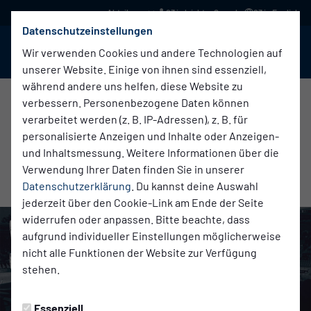
03 in leichter Sprache
03 in English
Datenschutzeinstellungen
BABELSBERG 03
Menü
Wir verwenden Cookies und andere Technologien auf
unserer Website. Einige von ihnen sind essenziell,
während andere uns helfen, diese Website zu
verbessern. Personenbezogene Daten können
verarbeitet werden (z. B. IP-Adressen), z. B. für
Verein
Montag, 31.03.2025 14:07 Uhr
personalisierte Anzeigen und Inhalte oder Anzeigen-
VERMISST IN DER KURVE – VERLOREN AN
und Inhaltsmessung. Weitere Informationen über die
Verwendung Ihrer Daten finden Sie in unserer
ME/CFS: AWARENESS-AKTION
Datenschutzerklärung
. Du kannst deine Auswahl
jederzeit über den Cookie-Link am Ende der Seite
widerrufen oder anpassen. Bitte beachte, dass
aufgrund individueller Einstellungen möglicherweise
nicht alle Funktionen der Website zur Verfügung
stehen.
Essenziell