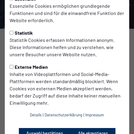
Essenzielle Cookies ermöglichen grundlegende
Funktionen und sind für die einwandfreie Funktion der
Website erforderlich.
Statistik
Foto: ME/CFS Aktionstag
Statistik Cookies erfassen Informationen anonym.
Diese Informationen helfen und zu verstehen, wie
„Empty Stands“ ist eine Initiative von Fans 37
unsere Besucher unsere Website nutzen.
unterschiedlicher Vereine – darunter auch viele unserer
Externe Medien
Freund*innen aus Bremen und Sankt Pauli, die an ME/CFS
Inhalte von Videoplattformen und Social-Media-
erkrankt sind. Dies ist eine schwere körperliche
Plattformen werden standardmäßig blockiert. Wenn
Multisystemerkrankung, die häufig nach Infektionen
Cookies von externen Medien akzeptiert werden,
auftritt. Deswegen umfasst dieser Begriff insbesondere
bedarf der Zugriff auf diese Inhalte keiner manuellen
auch Long COVID.
Einwilligung mehr.
ME/CFS hat eine Vielzahl an belastenden Symptomen, u. a.
extreme Erschöpfung (Fatigue), eine sehr geringe
Details
|
Datenschutzerklärung
|
Impressum
Belastbarkeit, kognitive Beeinträchtigungen, ausgeprägte
Schmerzen, Kreislaufprobleme und eine
Überempfindlichkeit gegenüber Sinnesreizen wie Licht
Auswahl bestätigen
Alle akzeptieren