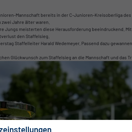
unioren-Mannschaft bereits in der C-Junioren-Kreisoberliga des 
u zwei Jahre älter waren.
re Jungs meisterten diese Herausforderung beeindruckend. Mit 
verlust den Staffelsieg.
rstag Staffelleiter Harald Wedemeyer. Passend dazu gewannen s
lichen Glückwunsch zum Staffelsieg an die Mannschaft und das T
zeinstellungen