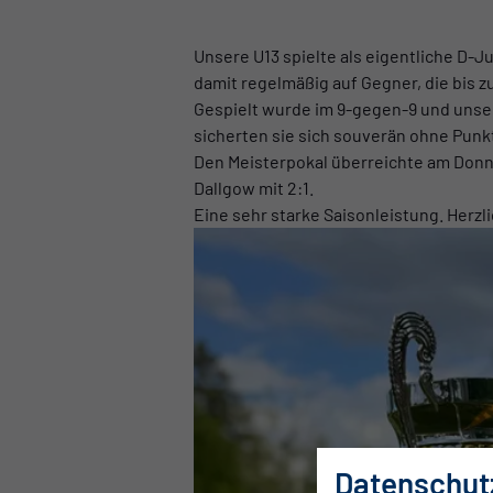
Unsere U13 spielte als eigentliche D-J
damit regelmäßig auf Gegner, die bis z
Gespielt wurde im 9-gegen-9 und unse
sicherten sie sich souverän ohne Punkt
Den Meisterpokal überreichte am Donne
Dallgow mit 2:1.
Eine sehr starke Saisonleistung. Herz
Datenschut