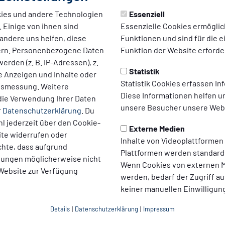
ies und andere Technologien
Essenziell
 Einige von ihnen sind
Essenzielle Cookies ermögli
andere uns helfen, diese
Funktionen und sind für die 
ern. Personenbezogene Daten
Funktion der Website erforder
erden (z. B. IP-Adressen), z.
Statistik
te Anzeigen und Inhalte oder
Statistik Cookies erfassen I
ltsmessung. Weitere
Diese Informationen helfen u
die Verwendung Ihrer Daten
unsere Besucher unsere Webs
r
Datenschutzerklärung
. Du
l jederzeit über den Cookie-
Externe Medien
ite widerrufen oder
Inhalte von Videoplattformen
chte, dass aufgrund
Plattformen werden standard
llungen möglicherweise nicht
Wenn Cookies von externen M
 Website zur Verfügung
werden, bedarf der Zugriff au
keiner manuellen Einwilligun
Details
|
Datenschutzerklärung
|
Impressum