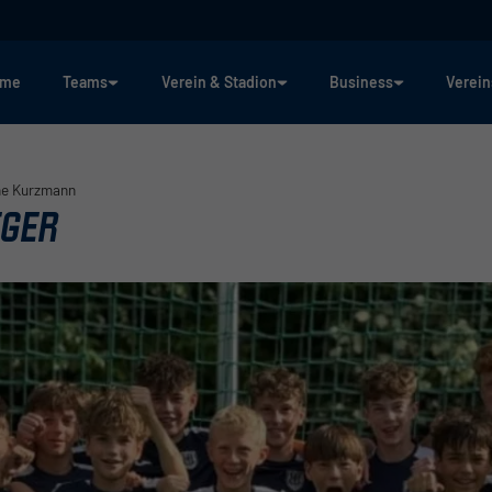
ome
Teams
Verein & Stadion
Business
Verein
e Kurzmann
EGER