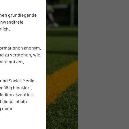
chen grundlegende
einwandfreie
lich.
nformationen anonym.
nd zu verstehen, wie
ite nutzen.
 und Social-Media-
mäßig blockiert.
edien akzeptiert
f diese Inhalte
g mehr.