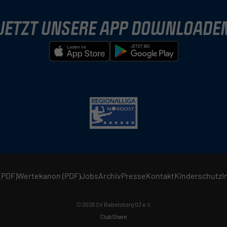
JETZT UNSERE APP DOWNLOADE
(PDF)
Wertekanon (PDF)
Jobs
Archiv
Presse
Kontakt
Kinderschutz
I
© 2026 SV Babelsberg 03 e.V.
ClubShare