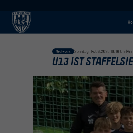
H
Sonntag, 14.06.2026 19:16 Uhr
|
Ann
Nachwuchs
U13 IST STAFFELSI