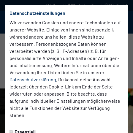
03 in leichter Sprache
03 in English
Datenschutzeinstellungen
BABELSBERG 03
Menü
Wir verwenden Cookies und andere Technologien auf
unserer Website. Einige von ihnen sind essenziell,
während andere uns helfen, diese Website zu
verbessern. Personenbezogene Daten können
verarbeitet werden (z. B. IP-Adressen), z. B. für
Nachwuchs
Donnerstag, 04.06.2026 18:00 Uhr
personalisierte Anzeigen und Inhalte oder Anzeigen-
RECAP ACADEMEDIA EDUCATION-CUP
und Inhaltsmessung. Weitere Informationen über die
Verwendung Ihrer Daten finden Sie in unserer
2026
Datenschutzerklärung
. Du kannst deine Auswahl
jederzeit über den Cookie-Link am Ende der Seite
widerrufen oder anpassen. Bitte beachte, dass
aufgrund individueller Einstellungen möglicherweise
nicht alle Funktionen der Website zur Verfügung
stehen.
Essenziell