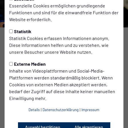
Essenzielle Cookies ermöglichen grundlegende
Funktionen und sind für die einwandfreie Funktion der
Website erforderlich.
Statistik
Statistik Cookies erfassen Informationen anonym.
Diese Informationen helfen und zu verstehen, wie
Im April wurde die Sandscholle zum Treffpunkt für
unsere Besucher unsere Website nutzen.
Nachwuchsfußball, Familien und viele strahlende
Kinderaugen. ☀️⚽
Externe Medien
Beim AcadeMedia Education-Cup standen nicht nur die
Inhalte von Videoplattformen und Social-Media-
Spiele auf dem Platz im Mittelpunkt, sondern auch alles,
Plattformen werden standardmäßig blockiert. Wenn
was daneben erlebt werden konnte. Mit Kreativstationen,
Cookies von externen Medien akzeptiert werden,
Bewegungsangeboten und den Ständen der
bedarf der Zugriff auf diese Inhalte keiner manuellen
Partnerschulen FAWZ Fürstenwalde, School International
Einwilligung mehr.
Potsdam & Erfurt, Docemus Privatschulen und MD.A
München war für Groß und Klein einiges geboten.
Details
|
Datenschutzerklärung
|
Impressum
16 Teams, tolle Stimmung, bestes Wetter und viele
Familien sorgten für einen rundum gelungenen Tag in
Auswahl bestätigen
Alle akzeptieren