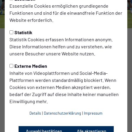
Essenzielle Cookies ermöglichen grundlegende
Funktionen und sind für die einwandfreie Funktion der
Website erforderlich.
Statistik
Statistik Cookies erfassen Informationen anonym.
Diese Informationen helfen und zu verstehen, wie
Unsere U19 von SV Babelsberg 03 ist Staffelsieger der DFB-
unsere Besucher unsere Website nutzen.
Nachwuchsliga!
Externe Medien
Mit starken 32 Punkten sicherte sich die Mannschaft Platz 1
Inhalte von Videoplattformen und Social-Media-
und ließ dabei sogar NLZ-Teams wie Hertha BSC, Arminia
Plattformen werden standardmäßig blockiert. Wenn
Bielefeld und den 1. FC Magdeburg hinter sich. Gleichzeitig
Cookies von externen Medien akzeptiert werden,
stellte unsere U19 die beste Offensive sowie die
bedarf der Zugriff auf diese Inhalte keiner manuellen
zweitbeste Defensive der Staffel.
Einwilligung mehr.
Im heutigen Spiel gegen den 1. FC Magdeburg trafen
Details
|
Datenschutzerklärung
|
Impressum
Timiowei Kubilay Empere sowie Ardahan Yilmaz mit einem
Doppelpack.
Auswahl bestätigen
Alle akzeptieren