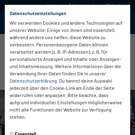
03 in leichter Sprache
03 in English
Datenschutzeinstellungen
BABELSBERG 03
Menü
Wir verwenden Cookies und andere Technologien auf
unserer Website. Einige von ihnen sind essenziell,
während andere uns helfen, diese Website zu
verbessern. Personenbezogene Daten können
verarbeitet werden (z. B. IP-Adressen), z. B. für
Nachwuchs
Samstag, 23.05.2026 20:30 Uhr
|
Anne Kurzmann
personalisierte Anzeigen und Inhalte oder Anzeigen-
U19 IST STAFFELSIEGER DER DFB-
und Inhaltsmessung. Weitere Informationen über die
Verwendung Ihrer Daten finden Sie in unserer
NACHWUCHSLIGA
Datenschutzerklärung
. Du kannst deine Auswahl
jederzeit über den Cookie-Link am Ende der Seite
widerrufen oder anpassen. Bitte beachte, dass
aufgrund individueller Einstellungen möglicherweise
nicht alle Funktionen der Website zur Verfügung
stehen.
Essenziell