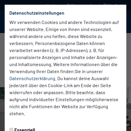
03 in leichter Sprache
03 in English
Datenschutzeinstellungen
BABELSBERG 03
Menü
Wir verwenden Cookies und andere Technologien auf
unserer Website. Einige von ihnen sind essenziell,
während andere uns helfen, diese Website zu
verbessern. Personenbezogene Daten können
verarbeitet werden (z. B. IP-Adressen), z. B. für
Nachwuchs
Montag, 24.02.2025 13:02 Uhr
personalisierte Anzeigen und Inhalte oder Anzeigen-
U15 MIT LEISTUNGSVERGLEICHEN IM
und Inhaltsmessung. Weitere Informationen über die
Verwendung Ihrer Daten finden Sie in unserer
FRANKENLAND
Datenschutzerklärung
. Du kannst deine Auswahl
jederzeit über den Cookie-Link am Ende der Seite
widerrufen oder anpassen. Bitte beachte, dass
aufgrund individueller Einstellungen möglicherweise
nicht alle Funktionen der Website zur Verfügung
stehen.
Essenziell