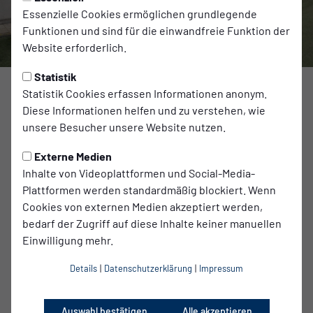
Essenzielle Cookies ermöglichen grundlegende
Funktionen und sind für die einwandfreie Funktion der
Website erforderlich.
Statistik
Statistik Cookies erfassen Informationen anonym.
Diese Informationen helfen und zu verstehen, wie
Für unsere U15 stand am vergangenen Wochenende wieder
unsere Besucher unsere Website nutzen.
eine Reise auf dem Vorbereitungsplan. Bereits am Freitag
ging es für die Mannschaft in das Hostel in der Nürnberger
Externe Medien
Innenstadt. Am Samstag stand dann der 1. XXL-Test auf
Inhalte von Videoplattformen und Social-Media-
dem Programm. Gegner war die U15 der SpVgg Greuther
Plattformen werden standardmäßig blockiert. Wenn
Fürth. Bereits zum 3 x Mal kam es in der U15 zu diesem
Cookies von externen Medien akzeptiert werden,
Vergleich in der Wintervorbereitung. Nach 90 Minuten
bedarf der Zugriff auf diese Inhalte keiner manuellen
behielten die Kleeblätter mit 2:1 knapp die Oberhand,
Einwilligung mehr.
wobei in der 90. Spielminute der Pfosten den 2:2 Ausgleich
verhinderte. Im Anschluss an das Spiel ging es für Team
Details
|
Datenschutzerklärung
|
Impressum
und Trainer in die Heimspielstätte des Kleeblatts, wo das
Team eine Stadionführung erhielt und viele zahlreiche
Auswahl bestätigen
Alle akzeptieren