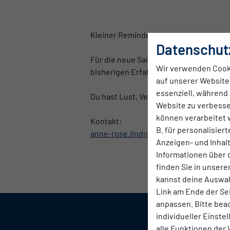
Kleiner Reminder!
Datenschut
Für die neue Saison 2026/27 werden we
Wir verwenden Cook
bisherigen Erfahrung.
auf unserer Website.
essenziell, während 
Du hast Lust, Verantwortung zu überne
Website zu verbess
können verarbeitet w
Kontakt:
B. für personalisier
anne-rose.lindner@babelsberg03.de
Anzeigen- und Inha
Informationen über 
finden Sie in unsere
kannst deine Auswah
Link am Ende der Se
anpassen. Bitte bea
individueller Einste
alle Funktionen der