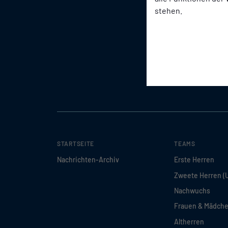
stehen.
STARTSEITE
TEAMS
Nachrichten-Archiv
Erste Herren
Zweete Herren (
Nachwuchs
Frauen & Mädch
Altherren