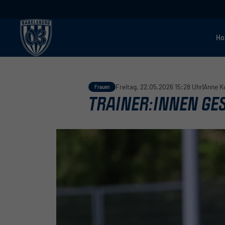
H
Freitag, 22.05.2026 15:28 Uhr
|
Anne K
Frauen
TRAINER:INNEN GE