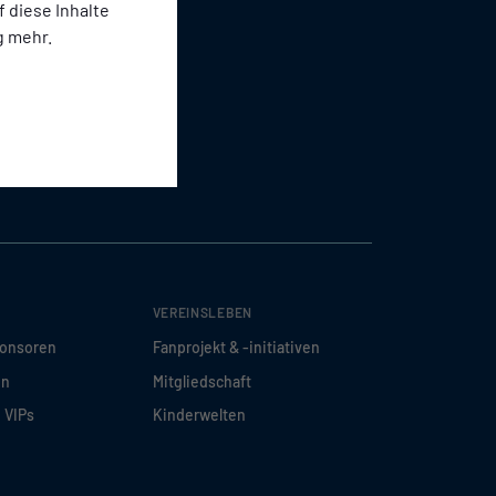
f diese Inhalte
g mehr.
VEREINSLEBEN
ponsoren
Fanprojekt & -initiativen
en
Mitgliedschaft
d VIPs
Kinderwelten