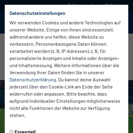
03 in leichter Sprache
03 in English
Datenschutzeinstellungen
BABELSBERG 03
Menü
Wir verwenden Cookies und andere Technologien auf
unserer Website. Einige von ihnen sind essenziell,
während andere uns helfen, diese Website zu
verbessern. Personenbezogene Daten können
verarbeitet werden (z. B. IP-Adressen), z. B. für
Erste Herren
Donnerstag, 25.06.2026 16:00 Uhr
|
Anne Kurzmann
personalisierte Anzeigen und Inhalte oder Anzeigen-
TRAINER-TEAM SAISON 2026/27
und Inhaltsmessung. Weitere Informationen über die
Verwendung Ihrer Daten finden Sie in unserer
Datenschutzerklärung
. Du kannst deine Auswahl
jederzeit über den Cookie-Link am Ende der Seite
widerrufen oder anpassen. Bitte beachte, dass
aufgrund individueller Einstellungen möglicherweise
nicht alle Funktionen der Website zur Verfügung
stehen.
Essenziell