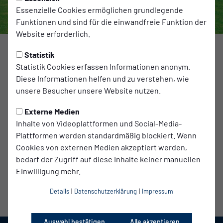
Essenzielle Cookies ermöglichen grundlegende
Funktionen und sind für die einwandfreie Funktion der
Website erforderlich.
Foto: Anne Kurzmann
Statistik
Statistik Cookies erfassen Informationen anonym.
Unser Trainerteam steht!
Diese Informationen helfen und zu verstehen, wie
Mit Michael Braune als Cheftrainer geht unser Trainerteam
unsere Besucher unsere Website nutzen.
in die neue Saison. Unterstützt wird er von den bekannten
Gesichtern Hannes Lau und Daniel Frahn als Co-Trainer.
Externe Medien
Neu dabei ist Torwarttrainer Tristan Koch, der aus unserem
Inhalte von Videoplattformen und Social-Media-
eigenen Nachwuchs kommt, sowie Athletiktrainer Tobias
Plattformen werden standardmäßig blockiert. Wenn
Müller, der das Team ebenfalls ergänzt.
Cookies von externen Medien akzeptiert werden,
Herzlich Willkommen - Wir freuen uns auf die gemeinsame
bedarf der Zugriff auf diese Inhalte keiner manuellen
Saison!
Einwilligung mehr.
Details
|
Datenschutzerklärung
|
Impressum
Auswahl bestätigen
Alle akzeptieren