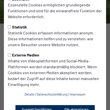
Essenzielle Cookies ermöglichen grundlegende
Funktionen und sind für die einwandfreie Funktion der
Website erforderlich.
Statistik
Foto: Anne Kurzmann
Statistik Cookies erfassen Informationen anonym.
Diese Informationen helfen und zu verstehen, wie
Am 14. Spieltag der Regionalliga Nordost mussten wir im
unsere Besucher unsere Website nutzen.
Karl-Liebknecht-Stadion eine bittere 2:5-Niederlage
Externe Medien
gegen den Aufsteiger BFC Preussen aus Berlin hinnehmen.
Inhalte von Videoplattformen und Social-Media-
Vor 2.600 Zuschauer*innen begann die Partie
Plattformen werden standardmäßig blockiert. Wenn
vielversprechend, doch am Ende stand ein bitterer Abend,
Cookies von externen Medien akzeptiert werden,
der unseren Negativlauf leider fortsetzte. Nach einem
bedarf der Zugriff auf diese Inhalte keiner manuellen
ordentlichen Start verloren wir mit zunehmender
Einwilligung mehr.
Spieldauer den Zugriff und kassierten zu viele einfache
Gegentore. Damit bleiben wir nun im sechsten Ligaspiel in
Details
|
Datenschutzerklärung
|
Impressum
Folge ohne Sieg und wissen, dass es so nicht weitergehen
darf.
Frühe Führung verspielt
Auswahl bestätigen
Alle akzeptieren