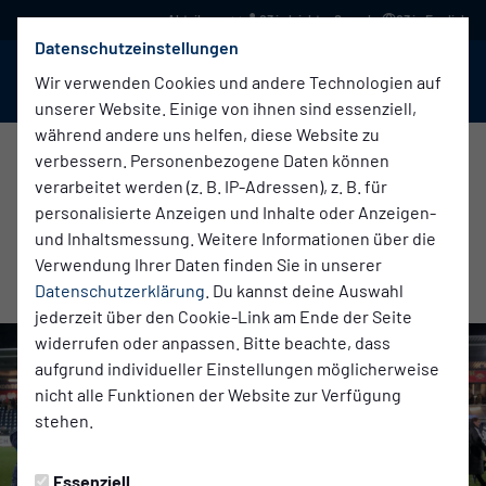
03 in leichter Sprache
03 in English
Datenschutzeinstellungen
BABELSBERG 03
Menü
Wir verwenden Cookies und andere Technologien auf
unserer Website. Einige von ihnen sind essenziell,
während andere uns helfen, diese Website zu
verbessern. Personenbezogene Daten können
verarbeitet werden (z. B. IP-Adressen), z. B. für
Erste Herren
Samstag, 01.11.2025 14:55 Uhr
personalisierte Anzeigen und Inhalte oder Anzeigen-
DEUTLICHE HEIMNIEDERLAGE GEGEN DEN
und Inhaltsmessung. Weitere Informationen über die
Verwendung Ihrer Daten finden Sie in unserer
BFC PREUSSEN
Datenschutzerklärung
. Du kannst deine Auswahl
jederzeit über den Cookie-Link am Ende der Seite
widerrufen oder anpassen. Bitte beachte, dass
aufgrund individueller Einstellungen möglicherweise
nicht alle Funktionen der Website zur Verfügung
stehen.
Essenziell