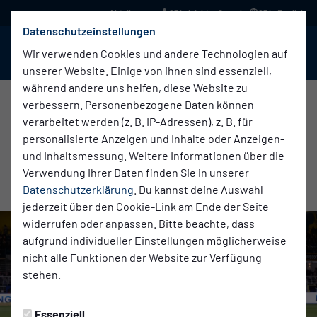
03 in leichter Sprache
03 in English
Datenschutzeinstellungen
BABELSBERG 03
Menü
Wir verwenden Cookies und andere Technologien auf
unserer Website. Einige von ihnen sind essenziell,
während andere uns helfen, diese Website zu
verbessern. Personenbezogene Daten können
verarbeitet werden (z. B. IP-Adressen), z. B. für
Erste Herren
Freitag, 03.10.2025 14:30 Uhr
|
Anne Kurzmann
personalisierte Anzeigen und Inhalte oder Anzeigen-
NULLDREI ZU GAST BEI FC HERTHA 03
und Inhaltsmessung. Weitere Informationen über die
Verwendung Ihrer Daten finden Sie in unserer
ZEHLENDORF
Datenschutzerklärung
. Du kannst deine Auswahl
jederzeit über den Cookie-Link am Ende der Seite
widerrufen oder anpassen. Bitte beachte, dass
aufgrund individueller Einstellungen möglicherweise
nicht alle Funktionen der Website zur Verfügung
stehen.
Essenziell