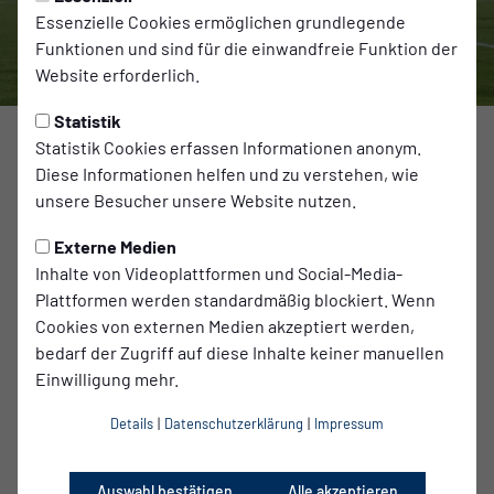
Essenzielle Cookies ermöglichen grundlegende
Funktionen und sind für die einwandfreie Funktion der
Website erforderlich.
Statistik
Foto: Mike Zagorski
Statistik Cookies erfassen Informationen anonym.
Diese Informationen helfen und zu verstehen, wie
Am kommenden Sonntag, den 05.10.2025, reist unser SV
unsere Besucher unsere Website nutzen.
Babelsberg 03 zum nächsten Duell in der Regionalliga
Externe Medien
Nordost. Zum 11. Spieltag sind wir bei FC Hertha 03
Inhalte von Videoplattformen und Social-Media-
Zehlendorf zu Gast. Anpfiff im Stadion Lichterfelde ist um
Plattformen werden standardmäßig blockiert. Wenn
14:00 Uhr.
Cookies von externen Medien akzeptiert werden,
Die Berliner stehen aktuell am Tabellenende. Mit zwei
bedarf der Zugriff auf diese Inhalte keiner manuellen
Unentschieden und acht Niederlagen wartet die
Einwilligung mehr.
Mannschaft von Trainer Andreas Kuno noch auf den ersten
Dreier der Saison. Umso motivierter wird Hertha 03
Details
|
Datenschutzerklärung
|
Impressum
auftreten, schließlich wollen die Hausherren endlich einen
Befreiungsschlag landen. Die letzten beiden
Aufeinandertreffen endeten jeweils 2:1, einmal für Hertha
Auswahl bestätigen
Alle akzeptieren