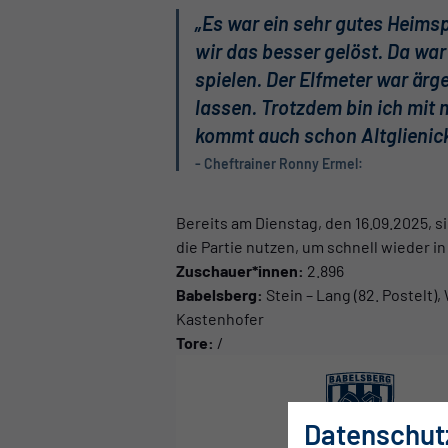
„Es war ein sehr gutes Heimspi
wir das besser gelöst. Da war
spielen. Der Elfmeter war ärg
lassen. Trotzdem bin ich mit 
kommt auch schon Altglienicke
- Cheftrainer Ronny Ermel:
Bereits am Dienstag, den 16.09.2025, s
die Partie nutzen, um schnell wieder i
Zuschauer*innen:
2.896
Babelsberg:
Stein – Lang (82. Postelt),
Kastenhofer
Tore:
/
Datenschut