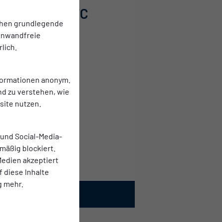
Chemnitzer FC
chen grundlegende
Erste Herren
einwandfreie
lich.
nformationen anonym.
nd zu verstehen, wie
ite nutzen.
 und Social-Media-
mäßig blockiert.
c
edien akzeptiert
f diese Inhalte
g mehr.