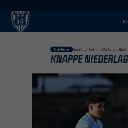
H
Sonntag, 14.09.2025 14:25 Uhr
|
An
Erste Herren
KNAPPE NIEDERLAG