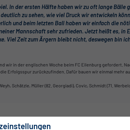
el. In der ersten Hälfte haben wir zu oft lange Bälle
 deutlich zu sehen, wie viel Druck wir entwickeln kön
erlich und beim letzten Ball haben wir einfach die nö
meiner Mannschaft sehr zufrieden. Jetzt heißt es, in
. Viel Zeit zum Ärgern bleibt nicht, deswegen bin ic
ind wir in der englischen Woche beim FC Eilenburg gefordert. Na
n die Erfolgsspur zurückzufinden. Dafür bauen wir einmal mehr a
 Weyh, Schätzle, Müller (82. Georgiadi), Covic, Schmidt (71. Werbel
0:1
zeinstellungen