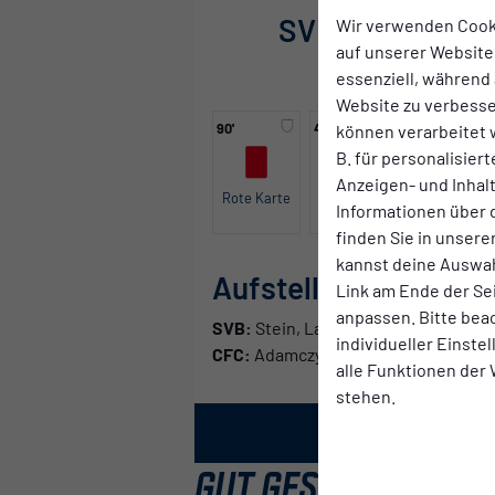
SV Babelsberg 
Wir verwenden Cook
auf unserer Website.
Erste Herren
essenziell, während 
Website zu verbess
90'
43'
können verarbeitet w
B. für personalisier
Anzeigen- und Inha
Rote Karte
Tor
Informationen über 
finden Sie in unsere
kannst deine Auswah
Aufstellung
Link am Ende der Se
anpassen. Bitte bea
SVB:
Stein, Lang, Weyh, Schätzle, Mü
individueller Einste
CFC:
Adamczyk, Bochmann, Erlbeck, St
alle Funktionen der
stehen.
GUT GESPIELT - KN