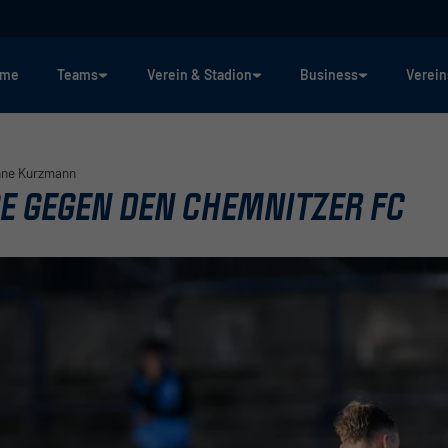
ome
Teams
Verein & Stadion
Business
Verein
ne Kurzmann
E GEGEN DEN CHEMNITZER FC