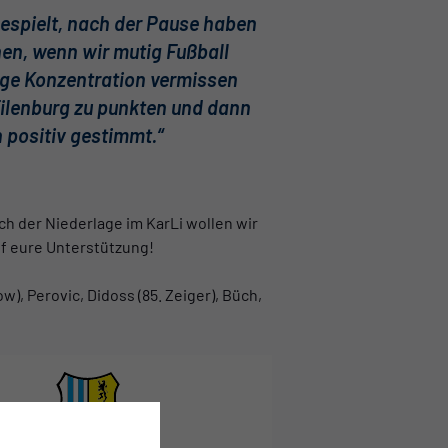
 gespielt, nach der Pause haben
nen, wenn wir mutig Fußball
tige Konzentration vermissen
 Eilenburg zu punkten und dann
h positiv gestimmt.“
ch der Niederlage im KarLi wollen wir
uf eure Unterstützung!
ow), Perovic, Didoss (85. Zeiger), Büch,