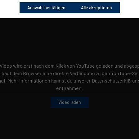
Auswahl bestätigen
Alle akzeptieren
Video wird erst nach dem Klick von YouTube geladen und abgesp
 baut dein Browser eine direkte Verbindung zu den YouTube-Se
auf. Mehr Informationen kannst du unserer Datenschutzerklärun
entnehmen.
Video laden