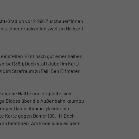
cht-Stadion vor 2.896 Zuschauer*innen
rotz einer druckvollen zweiten Halbzeit
einstellen. Erst nach gut einer halben
rbei (36.). Doch statt Jubel im KarLi
ic im Strafraum zu Fall. Den Elfmeter
 eigene Hälfte und erspielte sich
rge Didoss über die Außenbahn kaum zu
 Keeper Daniel Adamczyk oder ein
te Karte gegen Damer (90.+1). Doch
h zu belohnen. Am Ende blieb es beim