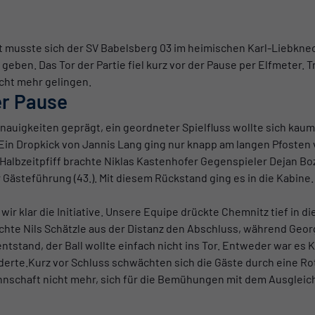
st musste sich der SV Babelsberg 03 im heimischen Karl-Liebkne
eben. Das Tor der Partie fiel kurz vor der Pause per Elfmeter. T
cht mehr gelingen.
er Pause
uigkeiten geprägt, ein geordneter Spielfluss wollte sich kaum 
Ein Dropkick von Jannis Lang ging nur knapp am langen Pfosten vo
Halbzeitpfiff brachte Niklas Kastenhofer Gegenspieler Dejan Boz
Gästeführung (43.). Mit diesem Rückstand ging es in die Kabine.
klar die Initiative. Unsere Equipe drückte Chemnitz tief in die
chte Nils Schätzle aus der Distanz den Abschluss, während Geo
ntstand, der Ball wollte einfach nicht ins Tor. Entweder war es
erte.Kurz vor Schluss schwächten sich die Gäste durch eine Ro
nnschaft nicht mehr, sich für die Bemühungen mit dem Ausgleic