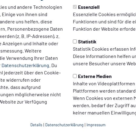
03
ies und andere Technologien
Essenziell
(0:1)
 Einige von ihnen sind
Essenzielle Cookies ermögli
andere uns helfen, diese
Funktionen und sind für die 
ern. Personenbezogene Daten
Funktion der Website erforder
erden (z. B. IP-Adressen), z.
Statistik
te Anzeigen und Inhalte oder
Statistik Cookies erfassen I
ltsmessung. Weitere
Diese Informationen helfen u
die Verwendung Ihrer Daten
unsere Besucher unsere Webs
r
Datenschutzerklärung
. Du
l jederzeit über den Cookie-
Externe Medien
ite widerrufen oder
Inhalte von Videoplattformen
chte, dass aufgrund
ller, Covic, Schmidt, Perovic, Didoss, Büch, Kastenhofer
Plattformen werden standard
llungen möglicherweise nicht
ockinger, Mergel, Pistol, Grimaldi, Müller, Ekui, Baumgart, Bozi
Wenn Cookies von externen M
 Website zur Verfügung
werden, bedarf der Zugriff au
keiner manuellen Einwilligun
Liveticker
Mehr zum Spiel
Details
|
Datenschutzerklärung
|
Impressum
APP VERLOREN | #NULLDREITV