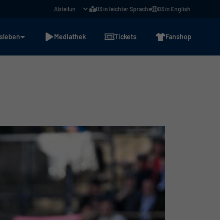
03 in leichter Sprache
03 in English
sleben
Mediathek
Tickets
Fanshop