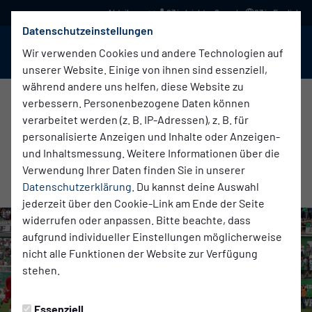
03 in leichter Sprache
03 in English
Datenschutzeinstellungen
BABELSBERG 03
Menü
Wir verwenden Cookies und andere Technologien auf
unserer Website. Einige von ihnen sind essenziell,
während andere uns helfen, diese Website zu
verbessern. Personenbezogene Daten können
verarbeitet werden (z. B. IP-Adressen), z. B. für
Erste Herren
Dienstag, 30.07.2024 19:48 Uhr
personalisierte Anzeigen und Inhalte oder Anzeigen-
UNENTSCHIEDEN IM SAISONAUFTAKT
und Inhaltsmessung. Weitere Informationen über die
Verwendung Ihrer Daten finden Sie in unserer
SCHAFFT ZUVERSICHT
Datenschutzerklärung
. Du kannst deine Auswahl
jederzeit über den Cookie-Link am Ende der Seite
widerrufen oder anpassen. Bitte beachte, dass
aufgrund individueller Einstellungen möglicherweise
nicht alle Funktionen der Website zur Verfügung
stehen.
Essenziell