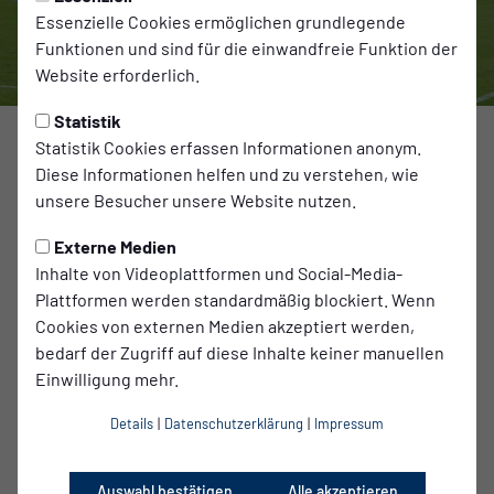
Essenzielle Cookies ermöglichen grundlegende
Funktionen und sind für die einwandfreie Funktion der
Website erforderlich.
Statistik
Statistik Cookies erfassen Informationen anonym.
Diese Informationen helfen und zu verstehen, wie
Am gestrigen Samstag sind unsere Kiezkicker endlich in
unsere Besucher unsere Website nutzen.
die neue Regionalligasaison gestartet, viele
Neuverpflichtungen konnten dabei ihr Pflichtspieldebüt für
Externe Medien
Nulldrei geben.
Inhalte von Videoplattformen und Social-Media-
Die erste Angriffswelle gehörte Chemie, die auch gleich für
Plattformen werden standardmäßig blockiert. Wenn
eine Potsdamer Schrecksekunde verantwortlich waren:
Cookies von externen Medien akzeptiert werden,
Früh im Spiel war Yannik Bangsow, der neue
bedarf der Zugriff auf diese Inhalte keiner manuellen
Stammtorhüter unserer Equipe, geschlagen und musste
Einwilligung mehr.
hinter sich greifen. Schnell kam jedoch Entwarnung:
Abseitstor.
Details
|
Datenschutzerklärung
|
Impressum
Bis in die 30. Minute stürmten die Chemiker jedoch weiter
gefährlich auf das Babelsberger Tor zu und Yannik
Auswahl bestätigen
Alle akzeptieren