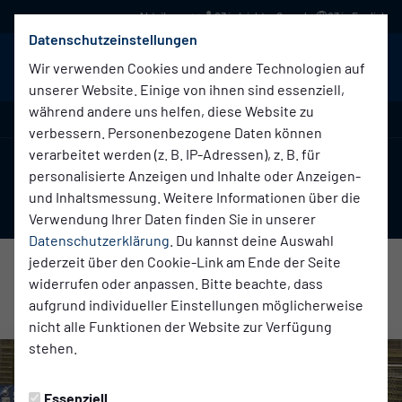
03 in leichter Sprache
03 in English
Datenschutzeinstellungen
BABELSBERG 03
Menü
Wir verwenden Cookies und andere Technologien auf
unserer Website. Einige von ihnen sind essenziell,
während andere uns helfen, diese Website zu
Regionalliga Nordost , 26. Spieltag
verbessern. Personenbezogene Daten können
verarbeitet werden (z. B. IP-Adressen), z. B. für
1:1
personalisierte Anzeigen und Inhalte oder Anzeigen-
und Inhaltsmessung. Weitere Informationen über die
(0:1)
VSG Altglienicke
SV Babelsberg 03
Erste Herren
Erste Herren
Verwendung Ihrer Daten finden Sie in unserer
Datenschutzerklärung
. Du kannst deine Auswahl
jederzeit über den Cookie-Link am Ende der Seite
widerrufen oder anpassen. Bitte beachte, dass
Übersicht
Liveticker
Aufstellung
aufgrund individueller Einstellungen möglicherweise
nicht alle Funktionen der Website zur Verfügung
stehen.
Essenziell