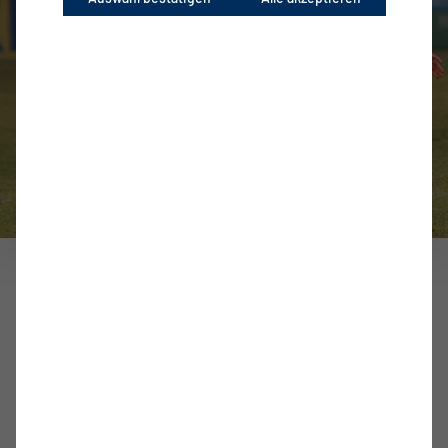
Erste Herren
Nulldrei zu Gast bei der VSG Altglienicke
zum Artikel
SPIELORT