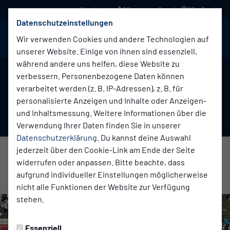
03 in leichter Sprache
03 in English
Datenschutzeinstellungen
BABELSBERG 03
Menü
Wir verwenden Cookies und andere Technologien auf
unserer Website. Einige von ihnen sind essenziell,
während andere uns helfen, diese Website zu
Regionalliga Nordost , 1. Spieltag
verbessern. Personenbezogene Daten können
verarbeitet werden (z. B. IP-Adressen), z. B. für
1:4
personalisierte Anzeigen und Inhalte oder Anzeigen-
und Inhaltsmessung. Weitere Informationen über die
(0:3)
SV Babelsberg 03
FC Carl Zeiss Jena
Erste Herren
Erste Herren
Verwendung Ihrer Daten finden Sie in unserer
Datenschutzerklärung
. Du kannst deine Auswahl
jederzeit über den Cookie-Link am Ende der Seite
widerrufen oder anpassen. Bitte beachte, dass
Übersicht
Liveticker
aufgrund individueller Einstellungen möglicherweise
nicht alle Funktionen der Website zur Verfügung
stehen.
Essenziell