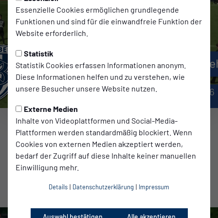
Essenzielle Cookies ermöglichen grundlegende
Funktionen und sind für die einwandfreie Funktion der
Website erforderlich.
Statistik
Statistik Cookies erfassen Informationen anonym.
Diese Informationen helfen und zu verstehen, wie
unsere Besucher unsere Website nutzen.
Externe Medien
Inhalte von Videoplattformen und Social-Media-
Erste Herren
SAISONSTART MIT VIEL LEHRGELD |
Plattformen werden standardmäßig blockiert. Wenn
Cookies von externen Medien akzeptiert werden,
#NULLDREITV
bedarf der Zugriff auf diese Inhalte keiner manuellen
Einwilligung mehr.
zum Video
Details
|
Datenschutzerklärung
|
Impressum
Auswahl bestätigen
Alle akzeptieren