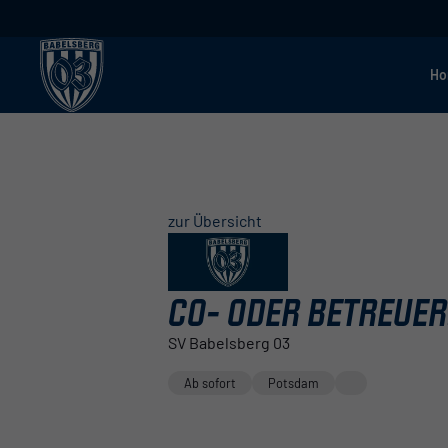
H
zur Übersicht
CO- ODER BETREUE
SV Babelsberg 03
Ab sofort
Potsdam