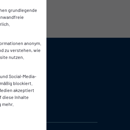
chen grundlegende
einwandfreie
lich.
nformationen anonym.
nd zu verstehen, wie
ite nutzen.
 und Social-Media-
mäßig blockiert.
edien akzeptiert
f diese Inhalte
g mehr.