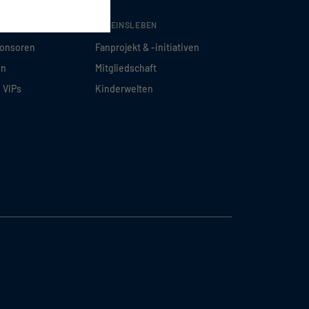
VEREINSLEBEN
ponsoren
Fanprojekt & -initiativen
en
Mitgliedschaft
d VIPs
Kinderwelten