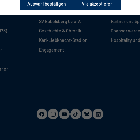
Auswahl bestätigen
Alle akzeptieren
VEREIN & STADION
BUSINESS
SV Babelsberg 03 e.V.
Partner und S
U23)
Geschichte & Chronik
Sponsor werd
Karl-Liebknecht-Stadion
Hospitality un
en
Engagement
innen