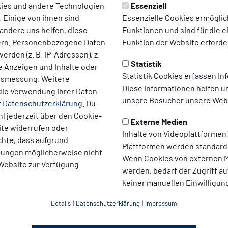
ies und andere Technologien
Essenziell
g03.de
 Einige von ihnen sind
Essenzielle Cookies ermögli
de
andere uns helfen, diese
Funktionen und sind für die 
ern. Personenbezogene Daten
Funktion der Website erforder
erden (z. B. IP-Adressen), z.
Statistik
te Anzeigen und Inhalte oder
Statistik Cookies erfassen I
ltsmessung. Weitere
Diese Informationen helfen u
die Verwendung Ihrer Daten
unsere Besucher unsere Webs
r
Datenschutzerklärung
. Du
l jederzeit über den Cookie-
Externe Medien
ite widerrufen oder
Inhalte von Videoplattformen
chte, dass aufgrund
Plattformen werden standard
llungen möglicherweise nicht
Wenn Cookies von externen M
 Website zur Verfügung
werden, bedarf der Zugriff au
keiner manuellen Einwilligun
Details
|
Datenschutzerklärung
|
Impressum