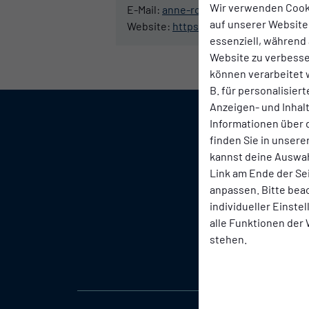
Wir verwenden Cook
E-Mail:
anne-rose.lindner@babelsber
auf unserer Website.
Website:
https://www.babelsberg03.
essenziell, während 
Website zu verbess
können verarbeitet w
B. für personalisier
Anzeigen- und Inha
Informationen über 
finden Sie in unsere
kannst deine Auswah
Link am Ende der Se
anpassen. Bitte bea
individueller Einste
alle Funktionen der
stehen.