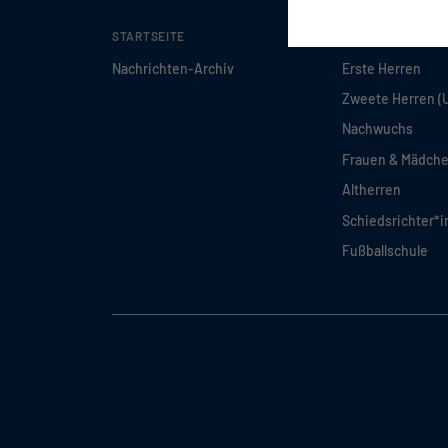
STARTSEITE
TEAMS
Nachrichten-Archiv
Erste Herren
Zweete Herren (
Nachwuchs
Frauen & Mädch
Altherren
Schiedsrichter*
Fußballschule