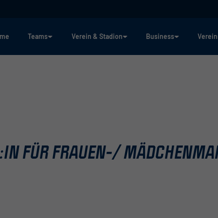
ome
Teams
Verein & Stadion
Business
Verein
R:IN FÜR FRAUEN-/ MÄDCHENM