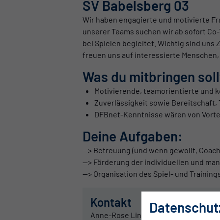
SV Babelsberg 03
Wir haben engagierte und motivierte F
unserer Teams suchen wir ab sofort Co-
bei Spielen begleitet. Wichtig sind un
freuen uns auf interessierte Menschen,
Was du mitbringen soll
Motivierende, teamorientierte und 
Zuverlässigkeit sowie Bereitschaft, 
DFBnet-Kenntnisse wären von Vorteil
Deine Aufgaben:
--> Betreuung (und wenn gewollt, Coach
--> Förderung der individuellen und ma
--> Organisation des Spiel- und Traini
Kontakt
Datenschut
Anne-Rose Lindner