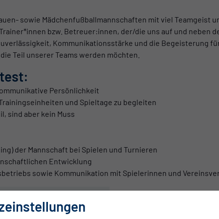
rauen- sowie Mädchenfußballmannschaften mit viel Teamgeist u
Trainer*innen bzw. Betreuer:innen, der/die uns auf und neben d
s Zuverlässigkeit, Kommunikationsstärke und die Begeisterung f
 die Teil unserer Teams werden möchten.
test:
kommunikative Persönlichkeit
Trainingseinheiten und Spieltage zu begleiten
, sind aber kein Muss
ing) der Mannschaft bei Spielen und Turnieren
nnschaftlichen Entwicklung
ngsbetriebs sowie Kommunikation mit Spielerinnen und Vereinsve
zeinstellungen