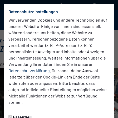
03 in leichter Sprache
03 in English
Datenschutzeinstellungen
BABELSBERG 03
Menü
Wir verwenden Cookies und andere Technologien auf
unserer Website. Einige von ihnen sind essenziell,
während andere uns helfen, diese Website zu
verbessern. Personenbezogene Daten können
Erste Herren
verarbeitet werden (z. B. IP-Adressen), z. B. für
ZEHLENDORF ZUHAUSE
personalisierte Anzeigen und Inhalte oder Anzeigen-
und Inhaltsmessung. Weitere Informationen über die
Verwendung Ihrer Daten finden Sie in unserer
03.02.2025 13:26 Uhr
Datenschutzerklärung
. Du kannst deine Auswahl
jederzeit über den Cookie-Link am Ende der Seite
widerrufen oder anpassen. Bitte beachte, dass
aufgrund individueller Einstellungen möglicherweise
nicht alle Funktionen der Website zur Verfügung
stehen.
Essenziell