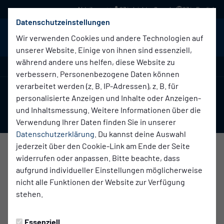
03 in leichter Sprache
03 in English
Datenschutzeinstellungen
BABELSBERG 03
Menü
Wir verwenden Cookies und andere Technologien auf
unserer Website. Einige von ihnen sind essenziell,
während andere uns helfen, diese Website zu
Regionalliga Nordost , 10. Spieltag
verbessern. Personenbezogene Daten können
verarbeitet werden (z. B. IP-Adressen), z. B. für
1:0
personalisierte Anzeigen und Inhalte oder Anzeigen-
und Inhaltsmessung. Weitere Informationen über die
(1:0)
Lokomotive Leipzig
SV Babelsberg 03
Erste Herren
Erste Herren
Verwendung Ihrer Daten finden Sie in unserer
Datenschutzerklärung
. Du kannst deine Auswahl
jederzeit über den Cookie-Link am Ende der Seite
widerrufen oder anpassen. Bitte beachte, dass
Übersicht
Liveticker
Aufstellung
aufgrund individueller Einstellungen möglicherweise
nicht alle Funktionen der Website zur Verfügung
stehen.
Infos zum Spiel
Schiedsrichter:
Essenziell