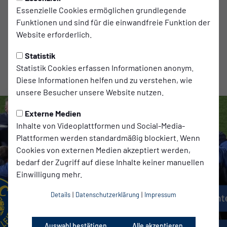
Marko Wartmann
Essenzielle Cookies ermöglichen grundlegende
Assistent 1:
Funktionen und sind für die einwandfreie Funktion der
Johannes Drößler
Website erforderlich.
Assistent 2:
Statistik
Paul Drößler
Statistik Cookies erfassen Informationen anonym.
Zuschauer:
Diese Informationen helfen und zu verstehen, wie
5077
unsere Besucher unsere Website nutzen.
Externe Medien
Inhalte von Videoplattformen und Social-Media-
Plattformen werden standardmäßig blockiert. Wenn
Cookies von externen Medien akzeptiert werden,
bedarf der Zugriff auf diese Inhalte keiner manuellen
Einwilligung mehr.
Details
|
Datenschutzerklärung
|
Impressum
Auswahl bestätigen
Alle akzeptieren